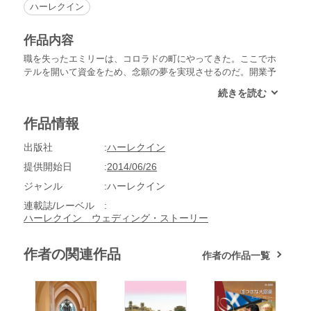
ハーレクイン
作品内容
職を失ったエミリーは、コロラドの町にやってきた。ここでホ
テルを開いて資金をため、念願の夢を実現させるのだ。開業予
定の場所は酒場の二階で、そこの所有者はルーカス・マッキン
タイヤという男性だった。彼は遺産相続のために妻を至急見つ
けなければならない境遇にある。エミリーはルーカスから純粋
作品情報
な取引として便宜結婚を持ちかけられ……。
出版社
ハーレクイン
提供開始日
2014/06/26
ジャンル
ハーレクイン
連載誌/レーベル
ハーレクイン ウェディング・ストーリー
作者の関連作品
作者の作品一覧