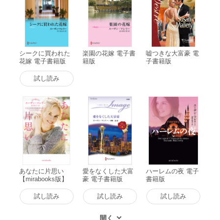
シークに買われた
楽園の花嫁 電子書
嘘つきな大富豪 電
花嫁 電子書籍版
籍版
子書籍版
試し読み
あなたに片思い
愛をなくした大富
ハーレムの夜 電子
【mirabooks版】
豪 電子書籍版
書籍版
電子書籍版
試し読み
試し読み
試し読み