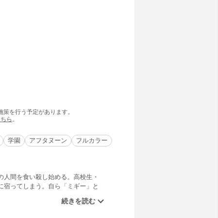
の施策を行う予定があります。
こちら
。
学園
アフタヌーン
フルカラー
の人間を食い殺し始める。高校生・
に宿ってしまう。自ら「ミギー」と
存在となった新一とミギーは寄生生
たな読者を獲得し続ける伝説的大傑