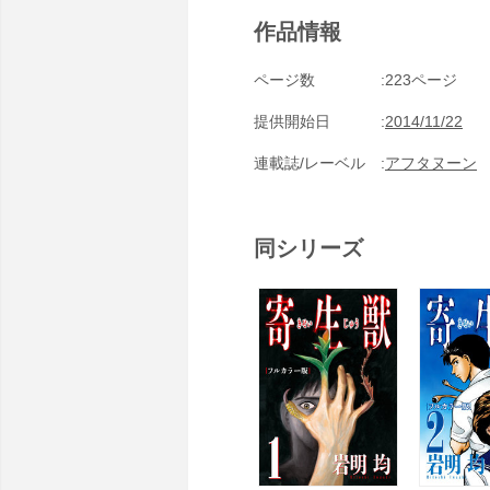
作品情報
ページ数
223ページ
提供開始日
2014/11/22
連載誌/レーベル
アフタヌーン
同シリーズ