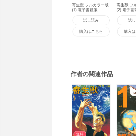
寄生獣 フルカラー版
寄生獣 フ
(1) 電子書籍版
(2) 電子
試し読み
試し
購入はこちら
購入は
作者の関連作品
無料