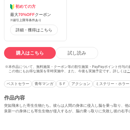
初めての方
最大
70%OFF
クーポン
※値引上限等条件あり
詳細・獲得はこちら
購入はこちら
試し読み
本作品について、無料施策・クーポン等の割引施策・PayPayポイント付与
この他にもお得な施策を常時実施中、また、今後も実施予定です。詳しくは
ベストセラー
青年マンガ
ＳＦ
アクション
ミステリー・ホラー
作品内容
突如飛来した寄生生物たち。彼らは人間の身体に侵入し脳を乗っ取り、他
泉新一の身体にも寄生生物が侵入するが、脳の乗っ取りに失敗し彼の右手
名乗った寄生生物は新一と奇妙な共存関係になる。そんなイレギュラーな
物たちとの壮絶な戦いに身を投じる！完結後20年が経ちながら、今なお新
作がフルカラー版で登場！