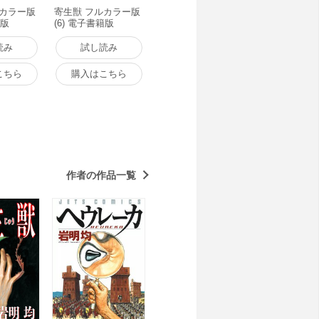
ルカラー版
寄生獣 フルカラー版
籍版
(6) 電子書籍版
読み
試し読み
こちら
購入はこちら
作者の作品一覧