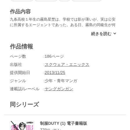
作品内容
九条高校１年生の霧島星埜は、学校では影が薄いが、実は公安
に所属するエージェントであった。ある日、霧島の同級生が何
者かに襲われ重体となる事件が発生。それは、とある企業の情
報を狙った同級生であり某国のスパイ・安瀬祢々の仕業であっ
た。霧島は安瀬と戦い、彼女と心を重ねていくが…!?女子高生
作品情報
スパイ達の感情の活動記録――
ページ数
186ページ
出版社
スクウェア・エニックス
提供開始日
2013/11/25
ジャンル
少年・青年マンガ
連載誌/レーベル
ヤングガンガン
同シリーズ
制服DUTY (1) 電子書籍版