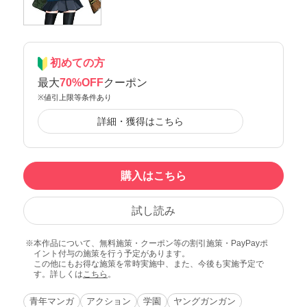
初めての方
最大
70%OFF
クーポン
※値引上限等条件あり
詳細・獲得はこちら
購入はこちら
試し読み
本作品について、無料施策・クーポン等の割引施策・PayPayポ
イント付与の施策を行う予定があります。
この他にもお得な施策を常時実施中、また、今後も実施予定で
す。詳しくは
こちら
。
青年マンガ
アクション
学園
ヤングガンガン