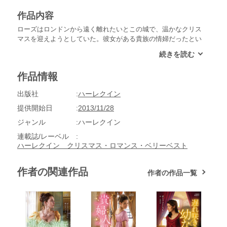
作品内容
ローズはロンドンから遠く離れたいとこの城で、温かなクリス
マスを迎えようとしていた。彼女がある貴族の情婦だったとい
う根も葉もない噂も田舎の社交界では知られていないはずだ。
そう思って安心していたローズの前に、以前、侮蔑の言葉を投
げつけてきたサー・マイルズが招待客として現れた。彼はわた
作品情報
しの過去を暴くつもりだろうか？
出版社
ハーレクイン
提供開始日
2013/11/28
ジャンル
ハーレクイン
連載誌/レーベル
ハーレクイン クリスマス・ロマンス・ベリーベスト
作者の関連作品
作者の作品一覧