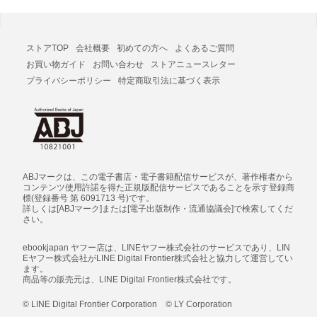
ストアTOP
会社概要
初めての方へ
よくあるご質問
お買い物ガイド
お問い合わせ
ストアニュースレター
プライバシーポリシー
特定商取引法に基づく表示
ABJマークは、この電子書店・電子書籍配信サービスが、著作権者から
コンテンツ使用許諾を得た正規版配信サービスであることを示す登録商
標(登録番号 第 6091713 号)です。
詳しくは[ABJマーク]または[電子出版制作・流通協議会]で検索してくだ
さい。
ebookjapan ヤフー店は、LINEヤフー株式会社のサービスであり、LIN
Eヤフー株式会社がLINE Digital Frontier株式会社と協力して運営してい
ます。
商品等の販売元は、LINE Digital Frontier株式会社です。
© LINE Digital Frontier Corporation © LY Corporation