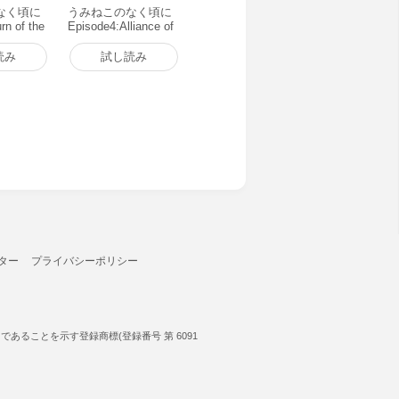
なく頃に
うみねこのなく頃に
rn of the
Episode4:Alliance of
h (1) 電子
the golden witch (1)
電子書籍版
読み
試し読み
ター
プライバシーポリシー
ることを示す登録商標(登録番号 第 6091