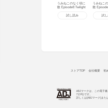
うみねこのなく頃に
うみねこ
散 Episode8:Twilight
散 Episode
of the golden witch
m of the g
(1) 電子書籍版
(1) 電子
試し読み
試し
ストアTOP
会社概要
初
ABJマークは、この電子
713号)です。
詳しくは[ABJマーク]ま