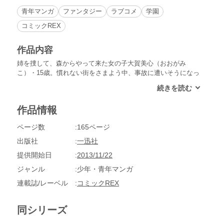
青年マンガ
ファンタジー
ラブコメ
学園
コミックREX
作品内容
姉を捜して、森からやって来た女の子大賀美心（おおがみ
こ）・15歳。慣れない街をさまよう中、事故に遭いそうになっ
ていた子猫を助けたことで、美心はとんでもなく予想外の「恩
返し」を受けることに!?通う生徒は動物ばかりという不思議な
学校で、優等生の「猫」と共に美心に与えられたとある試練と
作品情報
は…？ピュアでキュートなケモノっ娘たちが織り成す奇妙で優
しい物語。
ページ数
165ページ
出版社
一迅社
提供開始日
2013/11/22
ジャンル
少年・青年マンガ
連載誌/レーベル
コミックREX
同シリーズ