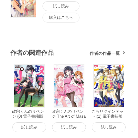
試し読み
購入はこちら
作者の関連作品
作者の作品一覧
政宗くんのリベン
政宗くんのリベン
こもりクインテッ
ジ (0) 電子書籍版
ジ The Art of Masa
ト!(1) 電子書籍版
mune-kun’s Reven
ge 電子書籍版
試し読み
試し読み
試し読み