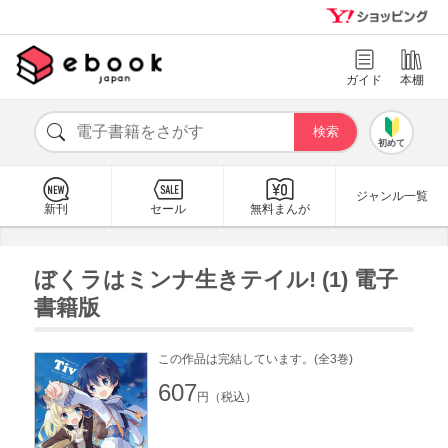
ガイド
本棚
初めて
ジャンル一覧
新刊
セール
無料まんが
ぼくラはミンナ生きテイル! (1) 電子
書籍版
この作品は完結しています。(全3巻)
607
円（税込）