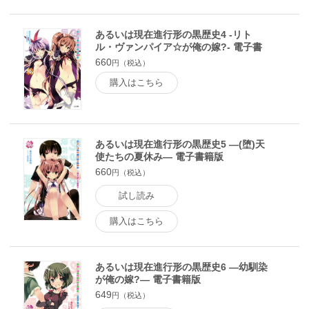
あるいは現在進行形の黒歴史4 -リト
ル・ヴァンパイア☆が俺の嫁?- 電子書
籍版
660
円（税込）
購入はこちら
あるいは現在進行形の黒歴史5 ―(堕)天
使たちの夏休み― 電子書籍版
660
円（税込）
試し読み
購入はこちら
あるいは現在進行形の黒歴史6 ―幼馴染
が俺の嫁?― 電子書籍版
649
円（税込）