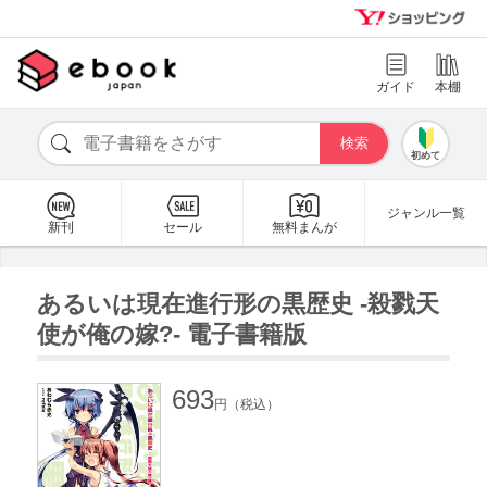
ガイド
本棚
初めて
ジャンル一覧
新刊
セール
無料まんが
あるいは現在進行形の黒歴史 -殺戮天
使が俺の嫁?- 電子書籍版
693
円（税込）