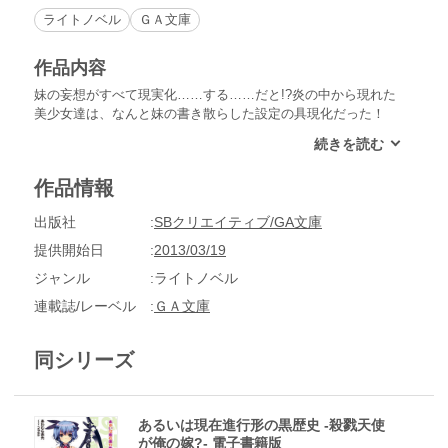
ライトノベル
ＧＡ文庫
作品内容
妹の妄想がすべて現実化……する……だと!?炎の中から現れた
美少女達は、なんと妹の書き散らした設定の具現化だった！
「本物のマリスたんだぁー！！」隣でキテレツな嬌声を上げて
いるのは吉岡楓子。不本意ながら俺、吉岡英二の妹だ。「アイ
シャリア姉さまの上乳眼福だあウェヘヘヘヘヘヘ」黙っていれ
作品情報
ば美少女で通る可憐な容姿を持ちながら、なんで頭の中はこん
なに残念な仕上がりなのか。そして今、そんな楓子の妄想キャ
出版社
SBクリエイティブ/GA文庫
ラが、こともあろうに現実化して目の前に……!?黒衣をまとっ
た殺戮の天使が無表情のまま俺に告げる。「英二、わたしと
提供開始日
2013/03/19
《婚約》しなさい。でないと――殺す」「なんでそんな話にな
ジャンル
ライトノベル
るんだよ！」「……殺戮の天使だから」もう誰か助けてくれえ
ええええ！どことなくズレている美少女天使達と、根本から頭
連載誌/レーベル
ＧＡ文庫
が残念な妹に振り回される妄想爆発ドタバタコメディ！※電子
版は文庫版と一部異なる場合がありますので、あらかじめご了
同シリーズ
承ください。
あるいは現在進行形の黒歴史 -殺戮天使
が俺の嫁?- 電子書籍版