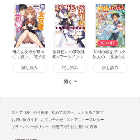
書籍版
30％OFF
俺の女友達が最高
聖剣使いの禁呪詠
宰相の器を持つ小
に可愛い。 電子書
唱<ワールドブレ
役人の、辺境のん
籍版
イク> 電子書籍版
びりスローライフ
～出世できず左遷
試し読み
試し読み
試し読み
されたはずが、な
ぜか周りから頼ら
れまくっています
～ 電子書籍版
ストアTOP
会社概要
初めての方へ
よくあるご質問
お買い物ガイド
お問い合わせ
ストアニュースレター
プライバシーポリシー
特定商取引法に基づく表示