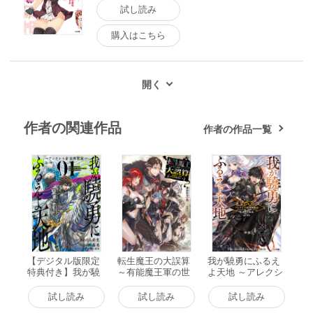
試し読み
購入はこちら
作者の関連作品
作者の作品一覧
【デジタル版限定
転生魔王の大誤算
我が驍勇にふるえ
特典付き】我が驍
～有能魔王軍の世
よ天地 ～アレクシ
勇にふるえよ天地
界征服最短ルート
ス帝国興隆記～ 電
―アレクシス帝国
～ 電子書籍版
子書籍版
試し読み
試し読み
試し読み
興隆記― (1) 電子