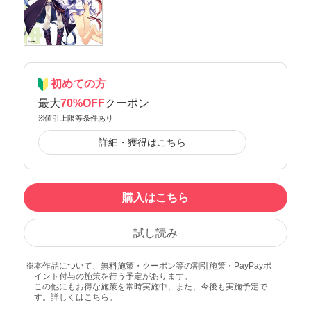
初めての方
最大
70%OFF
クーポン
※値引上限等条件あり
詳細・獲得はこちら
購入はこちら
試し読み
本作品について、無料施策・クーポン等の割引施策・PayPayポ
イント付与の施策を行う予定があります。
この他にもお得な施策を常時実施中、また、今後も実施予定で
す。詳しくは
こちら
。