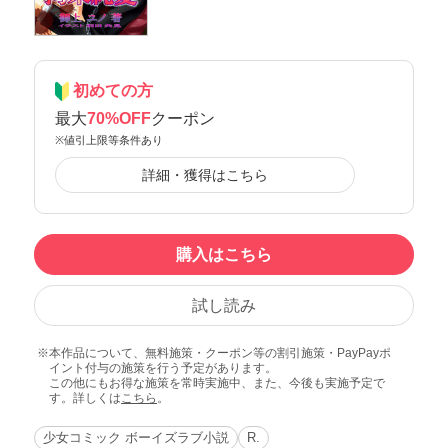
初めての方
最大
70%OFF
クーポン
※値引上限等条件あり
詳細・獲得はこちら
購入はこちら
試し読み
本作品について、無料施策・クーポン等の割引施策・PayPayポ
イント付与の施策を行う予定があります。
この他にもお得な施策を常時実施中、また、今後も実施予定で
す。詳しくは
こちら
。
少女コミック ボーイズラブ小説
R.