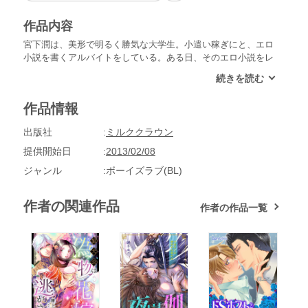
作品内容
宮下潤は、美形で明るく勝気な大学生。小遣い稼ぎにと、エロ
小説を書くアルバイトをしている。ある日、そのエロ小説をレ
ポートと間違え大学に提出してしまい？？レポートを受け取っ
たのは、クールメガネの法学部教授・潮見芳樹だった！！潤
は、潮見に呼び出され、このままだと単位はあげられないと告
作品情報
げられてしまう。そして、『この小説の主人公の通りにしたら
単位をあげよう』と言われて？？小説の内容は、誘拐、監禁、
出版社
ミルククラウン
調教…。潤の運命は？？
提供開始日
2013/02/08
ジャンル
ボーイズラブ(BL)
作者の関連作品
作者の作品一覧