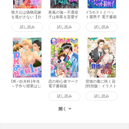
狼大公は偽物花嫁
夜嵐の伽～不遇皇
ドSホストとペッ
を逃がさない【分
子は刺客を盲愛す
ト腐男子 電子書籍
冊版】1話 電子書
る～(単話版1) 電子
版
籍版
書籍版
試し読み
試し読み
試し読み
DK♂妊夫科1年生
恋の初心者マーク
背徳の毒に咲く花
～子作り授業はじ
電子書籍版
[特別版・イラスト
めました。～ 電子
入り] 電子書籍版
書籍版
試し読み
試し読み