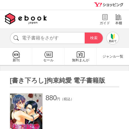
ガイド
本棚
初めて
ジャンル一覧
新刊
セール
無料まんが
[書き下ろし]拘束純愛 電子書籍版
880
円（税込）