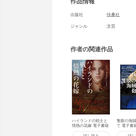
作品情報
出版社
扶桑社
ジャンル
文芸
作者の関連作品
ハイランドの戦士と
隻眼の海
情熱の花嫁 電子書籍
て 電子書
版
試し読み
試し