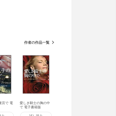
作者の作品一覧
後宮で 電
愛しき騎士の胸の中
で 電子書籍版
読み
試し読み