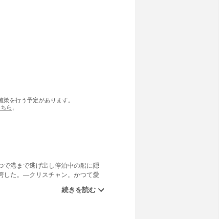
の施策を行う予定があります。
こちら
。
つで港まで逃げ出し停泊中の船に隠
愕した。―クリスチャン。かつて愛
て行われた決闘で、親友を死なせた
ジャマイカの地で新たな展開を迎え