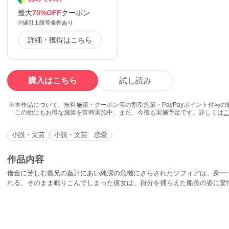
最大
70%OFF
クーポン
※値引上限等条件あり
詳細・獲得はこちら
購入はこちら
試し読み
本作品について、無料施策・クーポン等の割引施策・PayPayポイント付与
この他にもお得な施策を常時実施中、また、今後も実施予定です。詳しくは
小説・文芸
小説・文芸 恋愛
作品内容
借金に苦しむ義兄の姦計にあい純潔の危機にさらされたソフィアは、身一
れる。そのまま眠りこんでしまった彼女は、自分を捕らえた船長の姿に驚
した男、そして彼女を憎んでやまない男。彼は、七年前ソフィアをめぐっ
罪の記憶に未だ苛まれていたのだ。船上で交錯した二人の運命は、新天地
る。大家が贈る、異国情緒と官能に満ちたヒストリカル・ロマンス。