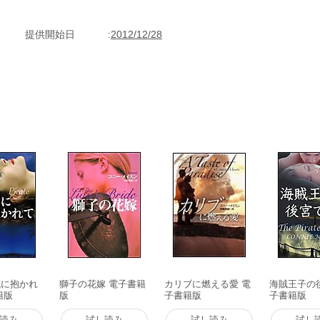
提供開始日
2012/12/28
賊に抱かれ
獅子の花嫁 電子書籍
カリブに燃える愛 電
海賊王子の
籍版
版
子書籍版
子書籍版
読み
試し読み
試し読み
試し