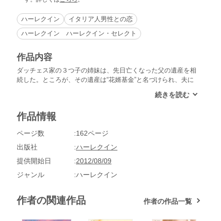
ハーレクイン
イタリア人男性との恋
ハーレクイン ハーレクイン・セレクト
作品内容
ダッチェス家の３つ子の姉妹は、先日亡くなった父の遺産を相
続した。ところが、その遺産は“花婿基金”と名づけられ、夫に
ふさわしい男性をさがすためだけにしか使えないという。まだ
結婚に興味はないが、愛娘の将来を案ずる父の遺志には背けな
い。３姉妹は花婿探しの名目で、イタリアのリヴィエラを訪れ
作品情報
ることにした。お守りであるパルマ・ブルボン家末裔の証のペ
ンダントを身につけ、美しいリヴィエラの海へクルーズに出か
ページ数
162ページ
けたところ、さっそくマックスという男性が長女のグリアに声
をかけてきた。魅力的な彼に、いつもは慎重なグリアも胸のと
出版社
ハーレクイン
きめきを隠せないが、彼はいぶかしげな目をして、胸のペンダ
提供開始日
2012/08/09
ントを見つめており――。
ジャンル
ハーレクイン
作者の関連作品
作者の作品一覧