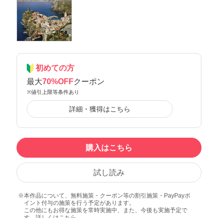
初めての方
最大
70%OFF
クーポン
※値引上限等条件あり
詳細・獲得はこちら
購入はこちら
試し読み
本作品について、無料施策・クーポン等の割引施策・PayPayポ
イント付与の施策を行う予定があります。
この他にもお得な施策を常時実施中、また、今後も実施予定で
す。詳しくは
こちら
。