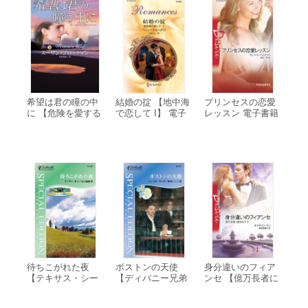
希望は君の瞳の中
結婚の掟 【地中海
プリンセスの恋愛
に 【危険を愛する
で恋して I】 電子
レッスン 電子書籍
男たちIII】 電子書
書籍版
版
籍版
待ちこがれた夜
ボストンの天使
身分違いのフィア
【テキサス・シー
【ディバニー兄弟
ンセ 【億万長者に
ク:花嫁たち I】 電
の孤独 I】 電子書
愛されて I】 電子
子書籍版
籍版
書籍版