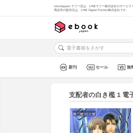
ebookjapan ヤフー店は、LINEヤフー株式会社のサービスで
商品等の販売元は、LINE Digital Frontier株式会社です。
新刊
セール
無
支配者の白き檻 1 電