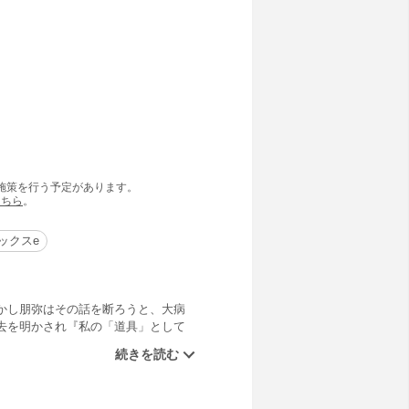
の施策を行う予定があります。
こちら
。
ックスe
かし朋弥はその話を断ろうと、大病
去を明かされ『私の「道具」として
らな道具を使われ石動から快楽を引