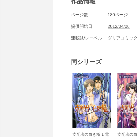
作品情報
ページ数
180ページ
提供開始日
2012/04/06
連載誌/レーベル
ダリアコミック
同シリーズ
支配者の白き檻 1 電
支配者の白