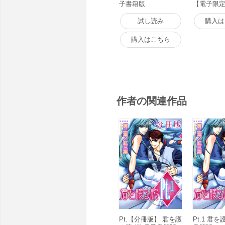
子書籍版
【電子限定
書籍版
試し読み
購入は
購入はこちら
作者の関連作品
Pt.【分冊版】 君を護
Pt.1 君