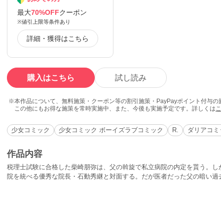
最大
70%OFF
クーポン
※値引上限等条件あり
詳細・獲得はこちら
購入はこちら
試し読み
本作品について、無料施策・クーポン等の割引施策・PayPayポイント付与
この他にもお得な施策を常時実施中、また、今後も実施予定です。詳しくは
少女コミック
少女コミック ボーイズラブコミック
R.
ダリアコミ
作品内容
税理士試験に合格した柴崎朋弥は、父の斡旋で私立病院の内定を貰う。し
院を統べる優秀な院長・石動秀継と対面する。だが医者だった父の暗い過
働け』と脅迫され…。抗う術を持たない無垢な身体は、あらゆる手管や淫
き出され、身体を使って営業しろと命令されて…。