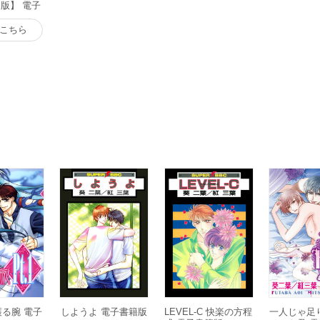
版】 電子
こちら
を護る腕 電子
しようよ 電子書籍版
LEVEL-C 快楽の方程
一人じゃ足