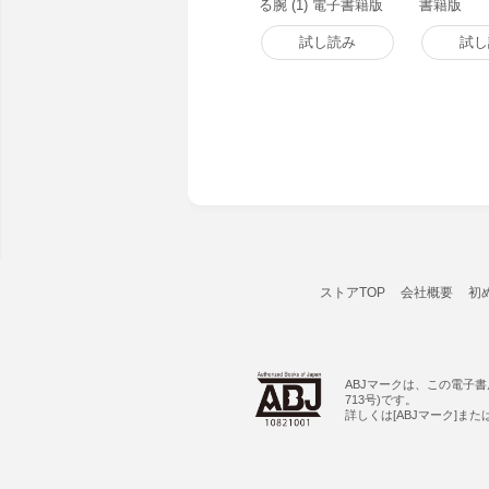
る腕 (1) 電子書籍版
書籍版
試し読み
試し
ストアTOP
会社概要
初
ABJマークは、この電子
713号)です。
詳しくは[ABJマーク]ま