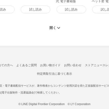
式 電子書籍版
ペット君 
読み
試し読み
試し読み
試し
めての方へ
よくあるご質問
お買い物ガイド
お問い合わせ
ストアニュースレ
特定商取引法に基づく表示
書店・電子書籍配信サービスが、著作権者からコンテンツ使用許諾を得た正規版配信サービスであ
たは[電子出版制作・流通協議会]で検索してください。
© LINE Digital Frontier Corporation © LY Corporation