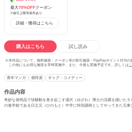
最大
70%OFF
クーポン
※値引上限等条件あり
詳細・獲得はこちら
購入はこちら
試し読み
本作品について、無料施策・クーポン等の割引施策・PayPayポイント付与
この他にもお得な施策を常時実施中、また、今後も実施予定です。詳しくは
青年マンガ
個性派
ギャグ・コメディー
作品内容
奇妙な発明品で珍騒動を巻き起こす湯沢（ゆざわ）博士の活躍を描いたＳ
の進学校である日之元（ひのもと）中学に特別講師としてやってきた元東
湯沢博士。変な乗り物にのって「イヨッ」と挨拶して、授業もろくにやら
かし達は、博士の研究所に忍び込みヘンな機械を発見して……!?