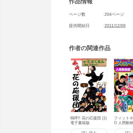
作品情報
ページ数
204ページ
提供開始日
2011/12/09
作者の関連作品
嗚呼!! 花の応援団 (1)
フィットネ
電子書籍版
O 人間動
籍版
試し読み
試し