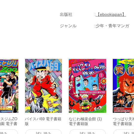
出版社
【ebookjapan】
ジャンル
少年・青年マンガ
スジムZO
バイスパ69 電子書籍
なにわ極楽会館 (1)
つっぱり天神中
物園 電子書
版
電子書籍版
電子書籍版
読み
試し読み
試し読み
試し