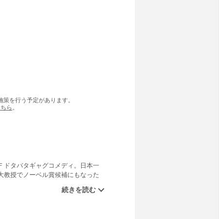
の施策を行う予定があります。
こちら
。
Ｆドタバタギャグコメディ。日本一
大教授でノーベル賞候補にもなった
ない博士が大好きになった生徒のた