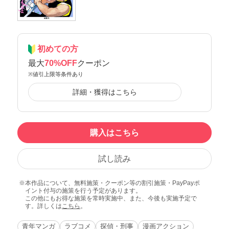
初めての方
最大
70%OFF
クーポン
※値引上限等条件あり
詳細・獲得はこちら
購入はこちら
試し読み
本作品について、無料施策・クーポン等の割引施策・PayPayポ
イント付与の施策を行う予定があります。
この他にもお得な施策を常時実施中、また、今後も実施予定で
す。詳しくは
こちら
。
青年マンガ
ラブコメ
探偵・刑事
漫画アクション