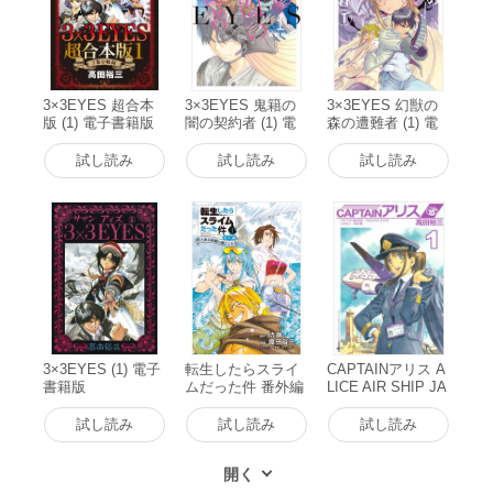
3×3EYES 超合本
3×3EYES 鬼籍の
3×3EYES 幻獣の
版 (1) 電子書籍版
闇の契約者 (1) 電
森の遭難者 (1) 電
子書籍版
子書籍版
試し読み
試し読み
試し読み
3×3EYES (1) 電子
転生したらスライ
CAPTAINアリス A
書籍版
ムだった件 番外編
LICE AIR SHIP JA
～とある休暇の過
PAN (1) 電子書籍
ごし方～ (1) 電子
版
試し読み
試し読み
試し読み
書籍版