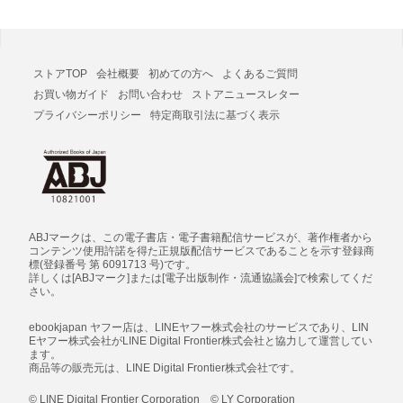
ストアTOP
会社概要
初めての方へ
よくあるご質問
お買い物ガイド
お問い合わせ
ストアニュースレター
プライバシーポリシー
特定商取引法に基づく表示
ABJマークは、この電子書店・電子書籍配信サービスが、著作権者から
コンテンツ使用許諾を得た正規版配信サービスであることを示す登録商
標(登録番号 第 6091713 号)です。
詳しくは[ABJマーク]または[電子出版制作・流通協議会]で検索してくだ
さい。
ebookjapan ヤフー店は、LINEヤフー株式会社のサービスであり、LIN
Eヤフー株式会社がLINE Digital Frontier株式会社と協力して運営してい
ます。
商品等の販売元は、LINE Digital Frontier株式会社です。
© LINE Digital Frontier Corporation © LY Corporation