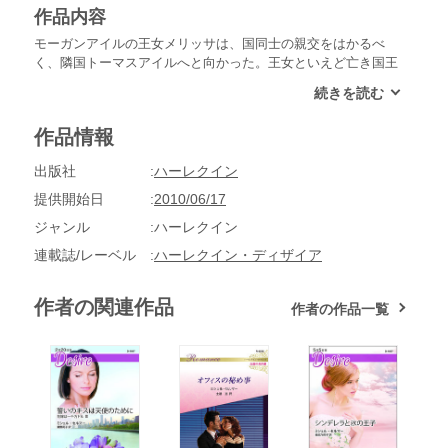
作品内容
モーガンアイルの王女メリッサは、国同士の親交をはかるべ
く、隣国トーマスアイルへと向かった。王女といえど亡き国王
の隠し子であったため、周囲の目は冷たく、メリッサはいつも
孤独を感じていた。今回の訪問は、そんな彼女に任された初め
ての公務だ。不安を覚えつつ隣国の飛行場に降り立つと、温か
作品情報
く迎えてくれたのは次期国王のクリス王子だった。しかも二週
間の滞在中、彼がメリッサの相手をしてくれるという。魅力的
出版社
ハーレクイン
で親しみやすいクリスに、メリッサはたちまち心を開いた。彼
がほほ笑みの裏に残酷な計画を秘めているとは、夢にも思わず
提供開始日
2010/06/17
に。
ジャンル
ハーレクイン
連載誌/レーベル
ハーレクイン・ディザイア
作者の関連作品
作者の作品一覧