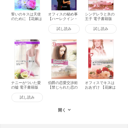
誓いのキスは天使
オフィスの秘め事
シンデレラと氷の
のために 【花嫁は
【ハーレクイン・
王子 電子書籍版
一千万ドル III】 電
ロマンス版】 電子
子書籍版
書籍版
試し読み
試し読み
ナニーがついた愛
伯爵の恋愛交渉術
オフィスでキスは
の嘘 電子書籍版
【禁じられた恋の
おあずけ 【花嫁は
ゆくえ II】 電子書
一千万ドル II】 電
籍版
子書籍版
試し読み