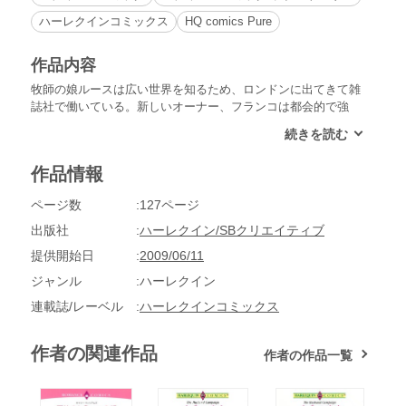
ハーレクインコミックス
HQ comics Pure
作品内容
牧師の娘ルースは広い世界を知るため、ロンドンに出てきて雑
誌社で働いている。新しいオーナー、フランコは都会的で強
引。今まで会ったことないタイプの彼に心乱されてしまうが、
それはフランコも同じだった。女性に不自由したことない彼だ
ったが、ルースはあまりにも無垢すぎて、どうも調子を崩され
作品情報
てしまい…!?
ページ数
127ページ
出版社
ハーレクイン/SBクリエイティブ
提供開始日
2009/06/11
ジャンル
ハーレクイン
連載誌/レーベル
ハーレクインコミックス
作者の関連作品
作者の作品一覧