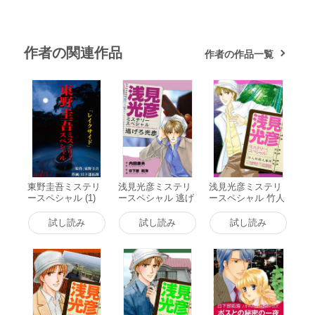
作者の関連作品
作者の作品一覧
東野圭吾ミステリ
浅見光彦ミステリ
浅見光彦ミステリ
ースペシャル (1)
ースペシャル 逃げ
ースペシャル 竹人
レイクサイド 電子
ろ光彦 電子書籍版
形殺人事件 電子書
書籍版
籍版
試し読み
試し読み
試し読み