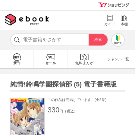
ガイド
本棚
初めて
ジャンル一覧
新刊
セール
無料まんが
純情!鈴鳴学園探偵部 (5) 電子書籍版
この作品は完結しています。(全5巻)
330
円（税込）