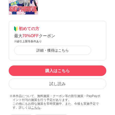
初めての方
最大
70%OFF
クーポン
※値引上限等条件あり
詳細・獲得はこちら
購入はこちら
試し読み
本作品について、無料施策・クーポン等の割引施策・PayPayポ
イント付与の施策を行う予定があります。
この他にもお得な施策を常時実施中、また、今後も実施予定で
す。詳しくは
こちら
。