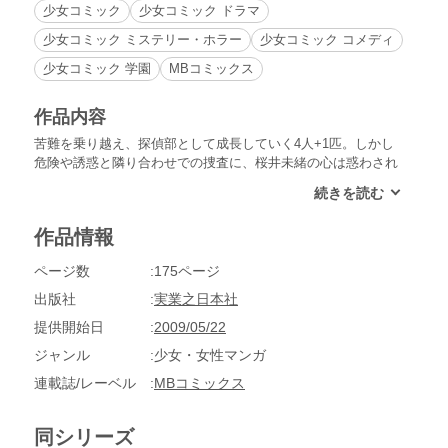
少女コミック
少女コミック ドラマ
少女コミック ミステリー・ホラー
少女コミック コメディ
少女コミック 学園
MBコミックス
作品内容
苦難を乗り越え、探偵部として成長していく4人+1匹。しかし
危険や誘惑と隣り合わせでの捜査に、桜井未緒の心は惑わされ
ていく……。演劇部・柳沢まひろのもとに贈られた脅迫じみた
ファンレターに、その差出人を捜してほしい、という依頼を受
けた探偵部。さっそく目撃情報を集めるが、なかなか手がかり
作品情報
が掴めない。そんななか、まひろが事件の首謀者に狙われ
て……キス以上の進展がない伊集院暁と桜井未緒の関係が少し
ページ数
175ページ
だけ進展する（？）第15話「彼氏、彼女」のほか、暁と未緒の
微妙な恋心を描いた第16話「BLACKPARTY」、強面教師・刈
出版社
実業之日本社
谷先生の秘密を調査する第17話「オトコの事情」、そして暁と
提供開始日
2009/05/22
未緒が破局（!?）最終話「きみのために」の4編を収録。冴え
る推理とチームワーク、恋の行方も見逃せない「純情！鈴鳴学
ジャンル
少女・女性マンガ
園探偵部」シリーズ完結巻！
連載誌/レーベル
MBコミックス
同シリーズ