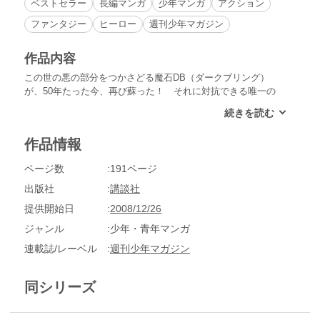
ベストセラー
長編マンガ
少年マンガ
アクション
ファンタジー
ヒーロー
週刊少年マガジン
作品内容
この世の悪の部分をつかさどる魔石DB（ダークブリング）
が、50年たった今、再び蘇った！ それに対抗できる唯一の
光・聖石レイヴの使い手として選ばれた少年、それが──ハル!!
５０年前の光と闇の戦争を知る、レイヴの使い？プルーとと
もに、残る４つのレイヴを求めて、生まれ故郷ガラージュ島か
作品情報
ら大陸へと旅立った!! アニメ化もされた大人気冒険ファンタ
ジー！
ページ数
191ページ
出版社
講談社
提供開始日
2008/12/26
ジャンル
少年・青年マンガ
連載誌/レーベル
週刊少年マガジン
同シリーズ