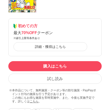
初めての方
最大
70%OFF
クーポン
※値引上限等条件あり
詳細・獲得はこちら
購入はこちら
試し読み
本作品について、無料施策・クーポン等の割引施策・PayPayポ
イント付与の施策を行う予定があります。
この他にもお得な施策を常時実施中、また、今後も実施予定で
す。詳しくは
こちら
。