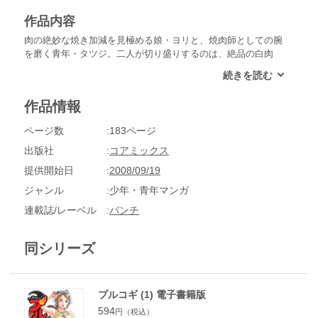
作品内容
肉の絶妙な焼き加減を見極める娘・ヨリと、焼肉師としての腕
を磨く青年・タツジ。二人が切り盛りするのは、絶品の白肉
（内臓肉）を扱うプルコギ食堂。あまりの店の評判に、スゴ腕
の焼肉師が「焼肉対決」を挑みにやって来ることも!?「ミノ」
「コプチャン」「ハラミ」「センマイ」「ハチノス」「ギア
作品情報
ラ」…。この国には、白肉の本当のおいしさを知らない不幸な
人々がたくさんいる！読めば、焼肉新世界の扉は開かれる―
ページ数
183ページ
―!!
出版社
コアミックス
提供開始日
2008/09/19
ジャンル
少年・青年マンガ
連載誌/レーベル
バンチ
同シリーズ
プルコギ (1) 電子書籍版
594
円（税込）