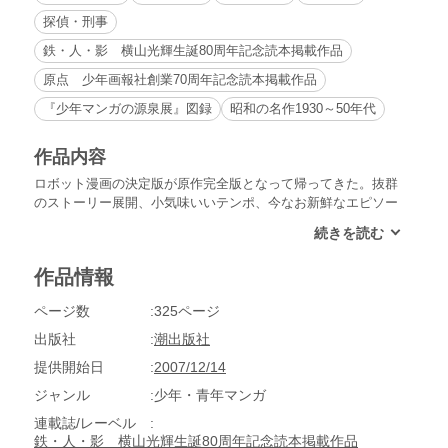
探偵・刑事
鉄・人・影 横山光輝生誕80周年記念読本掲載作品
原点 少年画報社創業70周年記念読本掲載作品
『少年マンガの源泉展』図録
昭和の名作1930～50年代
作品内容
ロボット漫画の決定版が原作完全版となって帰ってきた。抜群
のストーリー展開、小気味いいテンポ、今なお新鮮なエピソー
ド。読むほどに、不朽の名作のトリコとなる。
作品情報
ページ数
325ページ
出版社
潮出版社
提供開始日
2007/12/14
ジャンル
少年・青年マンガ
連載誌/レーベル
鉄・人・影 横山光輝生誕80周年記念読本掲載作品