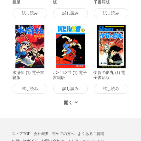
籍版
版
子書籍版
試し読み
試し読み
試し読み
水滸伝 (1) 電子書
バビル2世 (1) 電子
伊賀の影丸 (1) 電
籍版
書籍版
子書籍版
試し読み
試し読み
試し読み
ストアTOP
会社概要
初めての方へ
よくあるご質問