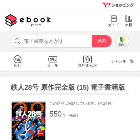
ガイド
本棚
初めて
ジャンル一覧
新刊
セール
無料まんが
鉄人28号 原作完全版 (15) 電子書籍版
この作品は完結しています。(全24巻)
550
円（税込）