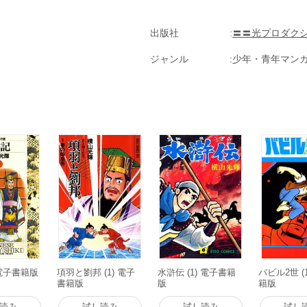
出版社
〓〓光プロダク
ジャンル
少年・青年マン
 電子書籍版
項羽と劉邦 (1) 電子
水滸伝 (1) 電子書籍
バビル2世 (
書籍版
版
籍版
読み
試し読み
試し読み
試し