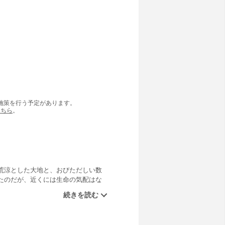
の施策を行う予定があります。
こちら
。
荒涼とした大地と、おびただしい数
たのだが、近くには生命の気配はな
し、未知の惑星の軌道上に、記録に
OS!!」、他２編のSF傑作集！