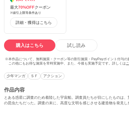
最大
70%OFF
クーポン
※値引上限等条件あり
詳細・獲得はこちら
購入はこちら
試し読み
本作品について、無料施策・クーポン等の割引施策・PayPayポイント付与
この他にもお得な施策を常時実施中、また、今後も実施予定です。詳しくは
少年マンガ
ＳＦ
アクション
作品内容
とある惑星に調査のため着陸した宇宙船。調査員たちが目にしたものは、
の昆虫たちだった。調査の末に、高度な文明を感じさせる建造物を発見し
く…「昆虫惑星」。地球宇宙局によって組み立てられた衛星は90個。しか
はない91番目の衛星が発見された。一体誰が造ったものなのか!?「91衛星S