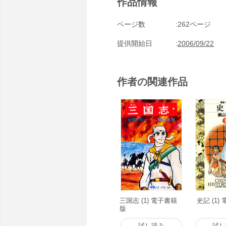
作品情報
ページ数
262ページ
提供開始日
2006/09/22
作者の関連作品
三国志 (1) 電子書籍
史記 (1)
版
試し読み
試し