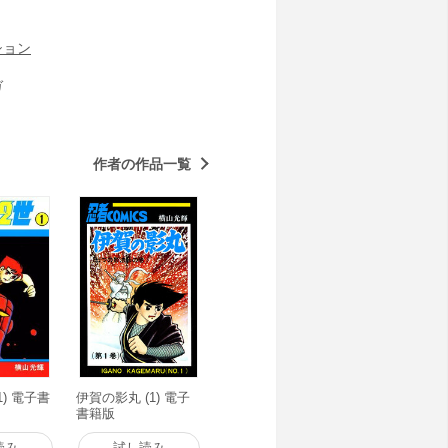
ション
ガ
作者の作品一覧
1) 電子書
伊賀の影丸 (1) 電子
書籍版
読み
試し読み