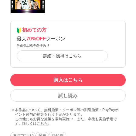
初めての方
最大
70%OFF
クーポン
※値引上限等条件あり
詳細・獲得はこちら
購入はこちら
試し読み
本作品について、無料施策・クーポン等の割引施策・PayPayポ
イント付与の施策を行う予定があります。
この他にもお得な施策を常時実施中、また、今後も実施予定で
す。詳しくは
こちら
。
青年マンガ
歴史
時代劇