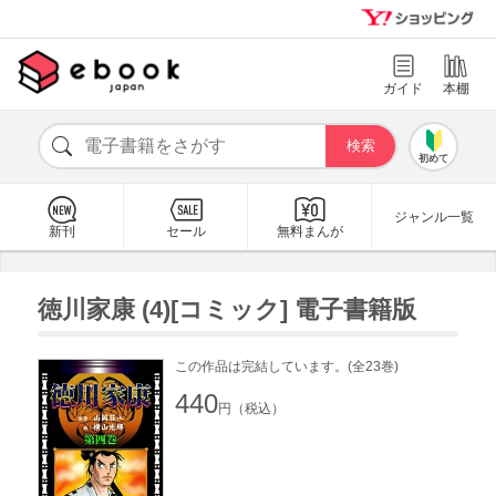
ガイド
本棚
初めて
ジャンル一覧
新刊
セール
無料まんが
徳川家康 (4)[コミック] 電子書籍版
この作品は完結しています。(全23巻)
440
円（税込）