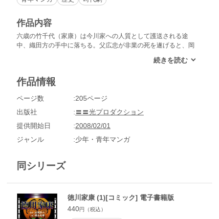
作品内容
六歳の竹千代（家康）は今川家への人質として護送される途
中、織田方の手中に落ちる。父広忠が非業の死を遂げると、岡
崎の城は即刻、今川家に明け渡される。竹千代は今川に捕えら
れている信長の兄、織田信広との人質交換で、ようやく駿府へ
送り返される。自分の意思では一日の安穏もない弱小国岡崎の
作品情報
主従の悲しい運命……その中で竹千代のみがただ一つの救いの
星であった。
ページ数
205ページ
出版社
〓〓光プロダクション
提供開始日
2008/02/01
ジャンル
少年・青年マンガ
同シリーズ
徳川家康 (1)[コミック] 電子書籍版
440
円（税込）