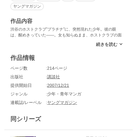
ヤングマガジン
作品内容
渋谷のホストクラブ“プラチナ”に、突然現れた少年。彼の眼
は、醒めきっていた――。女も知らぬまま、ホストクラブの面
接に現れた義之（よしゆき）。無口で地味な義之を、先輩ホス
トや仲間の新人ホストでさえも、見込みがないと感じていた。
だが、“プラチナ”の社長兼No.1ホスト・拓（たく）だけは、義
作品情報
之の眼に秘められたホストとしての才能を見出（みいだ）して
いた――!!今は亡き最愛の人が放った「汚れてる」という言葉
ページ数
214ページ
の意味を知るため、義之はこの世界でNo.1を目指す!!伝説の携
帯小説をリアルに漫画化!!
出版社
講談社
提供開始日
2007/12/21
ジャンル
少年・青年マンガ
連載誌/レーベル
ヤングマガジン
同シリーズ