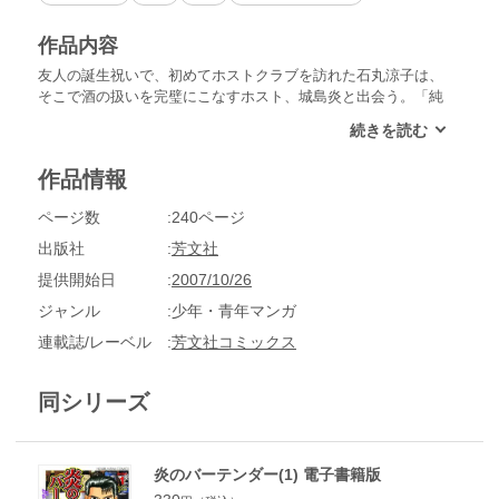
作品内容
友人の誕生祝いで、初めてホストクラブを訪れた石丸涼子は、
そこで酒の扱いを完璧にこなすホスト、城島炎と出会う。「純
粋に酒を楽しみたいのなら、こんな所へ来るな！」。炎の言動
が気になる涼子。数日後、涼子の勤めるホテルニューオオタキ
のBAR「ルレーヴ」に現れた新入りバーテンダーは、まぎれも
作品情報
なく城島炎だった…!!
ページ数
240ページ
出版社
芳文社
提供開始日
2007/10/26
ジャンル
少年・青年マンガ
連載誌/レーベル
芳文社コミックス
同シリーズ
炎のバーテンダー(1) 電子書籍版