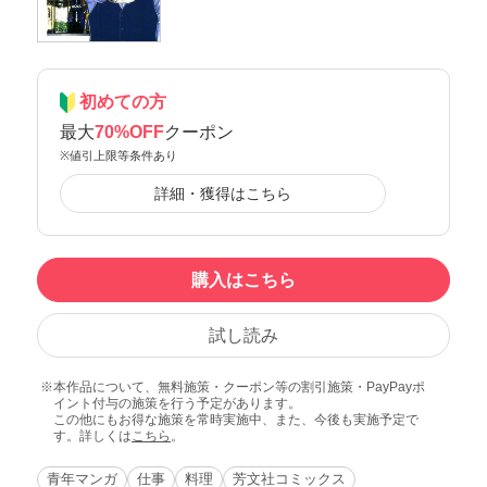
初めての方
最大
70%OFF
クーポン
※値引上限等条件あり
詳細・獲得はこちら
購入はこちら
試し読み
本作品について、無料施策・クーポン等の割引施策・PayPayポ
イント付与の施策を行う予定があります。
この他にもお得な施策を常時実施中、また、今後も実施予定で
す。詳しくは
こちら
。
青年マンガ
仕事
料理
芳文社コミックス