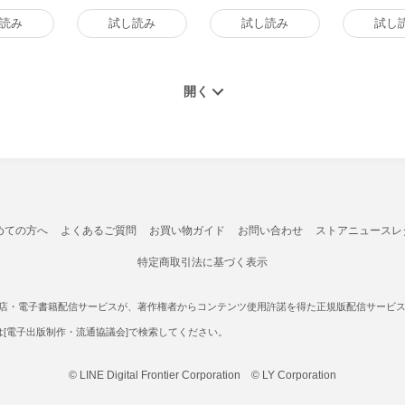
籍版
ロローグ 電子書籍版
版
読み
試し読み
試し読み
試し
めての方へ
よくあるご質問
お買い物ガイド
お問い合わせ
ストアニュースレ
特定商取引法に基づく表示
書店・電子書籍配信サービスが、著作権者からコンテンツ使用許諾を得た正規版配信サービスであ
たは[電子出版制作・流通協議会]で検索してください。
© LINE Digital Frontier Corporation © LY Corporation