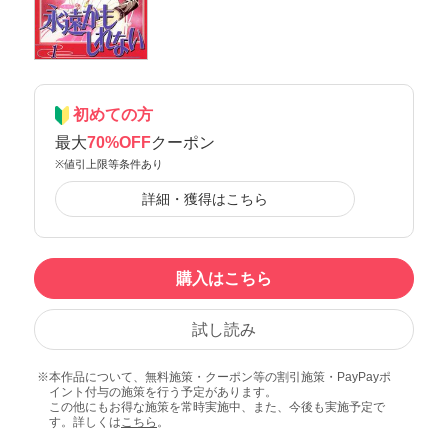
初めての方
最大
70%OFF
クーポン
※値引上限等条件あり
詳細・獲得はこちら
購入はこちら
試し読み
本作品について、無料施策・クーポン等の割引施策・PayPayポ
イント付与の施策を行う予定があります。
この他にもお得な施策を常時実施中、また、今後も実施予定で
す。詳しくは
こちら
。