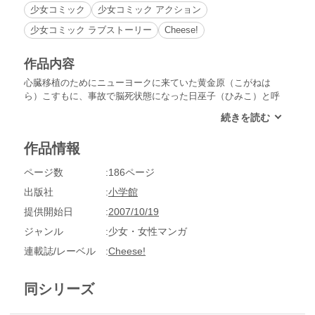
少女コミック
少女コミック アクション
少女コミック ラブストーリー
Cheese!
作品内容
心臓移植のためにニューヨークに来ていた黄金原（こがねは
ら）こすもに、事故で脳死状態になった日巫子（ひみこ）と呼
ばれる少女の心臓が移植された。そして、こすもの前に日嗣
（ひつぎ）という少年が現れて、こすもに移植された心臓は、
古の日本の政治を司った初代卑弥呼に並ぶ強い力を持つといわ
作品情報
れていた99代目日巫子のものであることをきかされて…!?永遠
に続く、感動の大河ロマンス!!
ページ数
186ページ
出版社
小学館
提供開始日
2007/10/19
ジャンル
少女・女性マンガ
連載誌/レーベル
Cheese!
同シリーズ