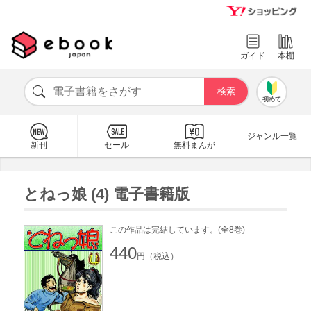
ガイド
本棚
初めて
ジャンル一覧
新刊
セール
無料まんが
とねっ娘 (4) 電子書籍版
この作品は完結しています。(全8巻)
440
円（税込）