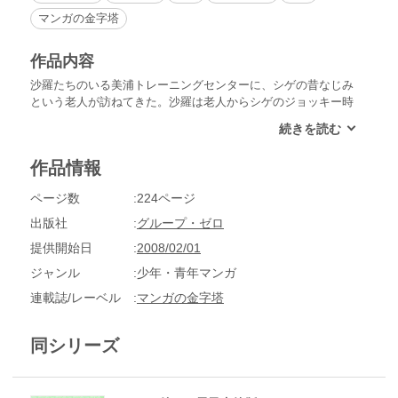
マンガの金字塔
作品内容
沙羅たちのいる美浦トレーニングセンターに、シゲの昔なじみ
という老人が訪ねてきた。沙羅は老人からシゲのジョッキー時
代の話を聞いた。ジョッキー時代のシゲは、ナタでぶった切る
ような走り方から、ナタシゲと呼ばれていて、現在は轟厩舎で
調教助手をしている五郎とはライバル同士だったという。しか
作品情報
し、ある事件から二人はほぼ同時期にジョッキーを辞めること
になった。その理由とは…
ページ数
224ページ
出版社
グループ・ゼロ
提供開始日
2008/02/01
ジャンル
少年・青年マンガ
連載誌/レーベル
マンガの金字塔
同シリーズ