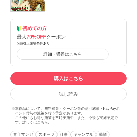
初めての方
最大
70%OFF
クーポン
※値引上限等条件あり
詳細・獲得はこちら
購入はこちら
試し読み
本作品について、無料施策・クーポン等の割引施策・PayPayポ
イント付与の施策を行う予定があります。
この他にもお得な施策を常時実施中、また、今後も実施予定で
す。詳しくは
こちら
。
青年マンガ
スポーツ
仕事
ギャンブル
動物