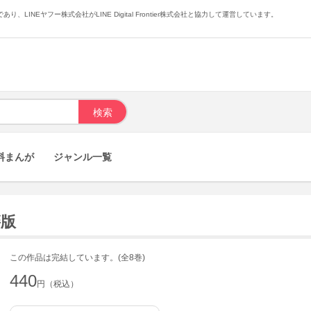
あり、LINEヤフー株式会社がLINE Digital Frontier株式会社と協力して運営しています。
料まんが
ジャンル一覧
籍版
この作品は完結しています。(全8巻)
440
円（税込）