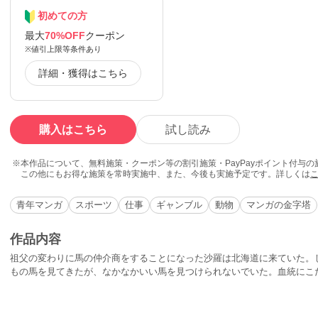
初めての方
最大
70%OFF
クーポン
※値引上限等条件あり
詳細・獲得はこちら
購入はこちら
試し読み
本作品について、無料施策・クーポン等の割引施策・PayPayポイント付与
この他にもお得な施策を常時実施中、また、今後も実施予定です。詳しくは
青年マンガ
スポーツ
仕事
ギャンブル
動物
マンガの金字塔
作品内容
祖父の変わりに馬の仲介商をすることになった沙羅は北海道に来ていた。
もの馬を見てきたが、なかなかいい馬を見つけられないでいた。血統にこ
馬を見つけたいと沙羅は思っていたが、どの馬がいい馬なのかわからない
ていたとき、沙羅の目の前に現れた馬は…