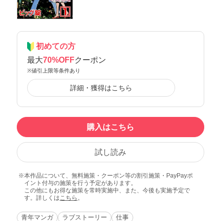
初めての方
最大
70%OFF
クーポン
※値引上限等条件あり
詳細・獲得はこちら
購入はこちら
試し読み
本作品について、無料施策・クーポン等の割引施策・PayPayポ
イント付与の施策を行う予定があります。
この他にもお得な施策を常時実施中、また、今後も実施予定で
す。詳しくは
こちら
。
青年マンガ
ラブストーリー
仕事