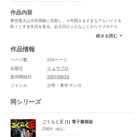
作品内容
夢見竜太は大学受験に失敗し、４年間さまざまなアルバイトを
転々とする生活を送る。ある日ひょんなことからラブホテル
「サンパレス」の社長・麗華に気に入られ、経営に関わること
に。麗華とともにライバル「クレオパトラ」へ出向き視察を重
ねる竜太。しかしそんな折、サンパレスの支配人が売上金を持
作品情報
ってトンズラ!!経営者失格の烙印を押された麗華に代わって、
竜太が社長を任されることに――!!
ページ数
210ページ
出版社
リュウプロ
提供開始日
2007/08/24
ジャンル
少年・青年マンガ
同シリーズ
ごくらく王 (1) 電子書籍版
330
円（税込）