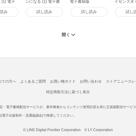
(1) 電子
ンになる (1) 電子書
電子書籍版
イセンス牙 (
籍版
書籍版
読み
試し読み
試し読み
試し
めての方へ
よくあるご質問
お買い物ガイド
お問い合わせ
ストアニュースレ
特定商取引法に基づく表示
書店・電子書籍配信サービスが、著作権者からコンテンツ使用許諾を得た正規版配信サービスであ
たは[電子出版制作・流通協議会]で検索してください。
© LINE Digital Frontier Corporation © LY Corporation