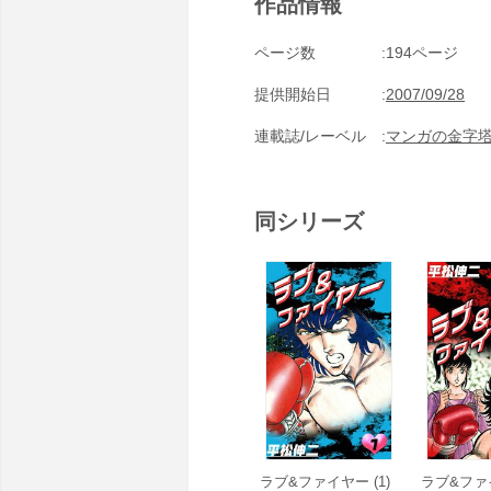
作品情報
ページ数
194ページ
提供開始日
2007/09/28
連載誌/レーベル
マンガの金字
同シリーズ
ラブ&ファイヤー (1)
ラブ&ファイ