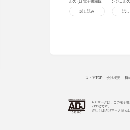
ルズ (1) 電子書籍版
ンジェルズ 
書籍版
試し読み
試し
ストアTOP
会社概要
初
ABJマークは、この電子
713号)です。
詳しくは[ABJマーク]ま