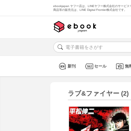
ebookjapan ヤフー店は、LINEヤフー株式会社のサービスで
商品等の販売元は、LINE Digital Frontier株式会社です。
新刊
セール
無
ラブ&ファイヤー (2)