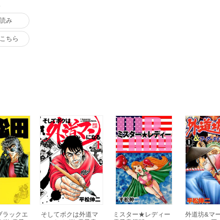
版
読み
こちら
ブラックエ
そしてボクは外道マ
ミスター★レディー
外道坊&マ