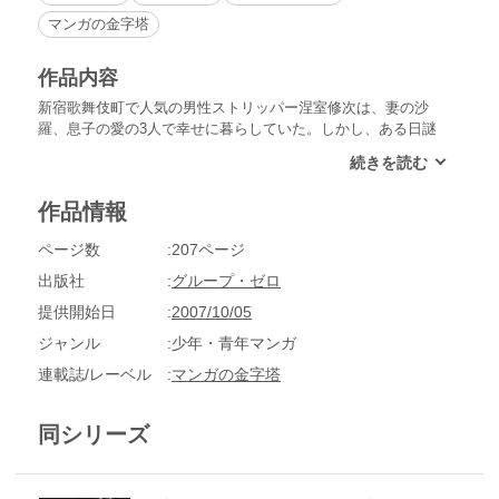
マンガの金字塔
作品内容
新宿歌舞伎町で人気の男性ストリッパー涅室修次は、妻の沙
羅、息子の愛の3人で幸せに暮らしていた。しかし、ある日謎
の怪物が3人の住むマンションを襲撃する。襲撃の最中、愛は1
3階の窓から転落してしまう。慌てて下に降りる沙羅だった
が、我が子の姿はどこにもない。愛はどこへ消えてしまったの
作品情報
か。実はこの襲撃には沙羅の過去が大きく関わっていた。沙羅
の過去とはいったい何なのか!?
ページ数
207ページ
出版社
グループ・ゼロ
提供開始日
2007/10/05
ジャンル
少年・青年マンガ
連載誌/レーベル
マンガの金字塔
同シリーズ