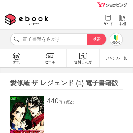
ガイド
本棚
初めて
ジャンル一覧
新刊
セール
無料まんが
愛修羅 ザ レジェンド (1) 電子書籍版
440
円（税込）