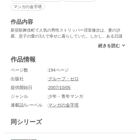
マンガの金字塔
作品内容
新宿歌舞伎町で人気の男性ストリッパー涅室修次は、妻の沙
羅、息子の愛の3人で幸せに暮らしていた。しかし、ある日謎
の怪物が3人の住むマンションを襲撃する。襲撃の最中、愛は1
3階の窓から転落してしまう。慌てて下に降りる沙羅だった
が、我が子の姿はどこにもない。愛はどこへ消えてしまったの
作品情報
か。実はこの襲撃には沙羅の過去が大きく関わっていた。沙羅
の過去とはいったい何なのか!?
ページ数
194ページ
出版社
グループ・ゼロ
提供開始日
2007/10/05
ジャンル
少年・青年マンガ
連載誌/レーベル
マンガの金字塔
同シリーズ