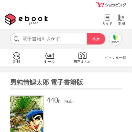
ガイド
本棚
初めて
ジャンル一覧
新刊
セール
無料まんが
男純情鯉太郎 電子書籍版
440
円（税込）