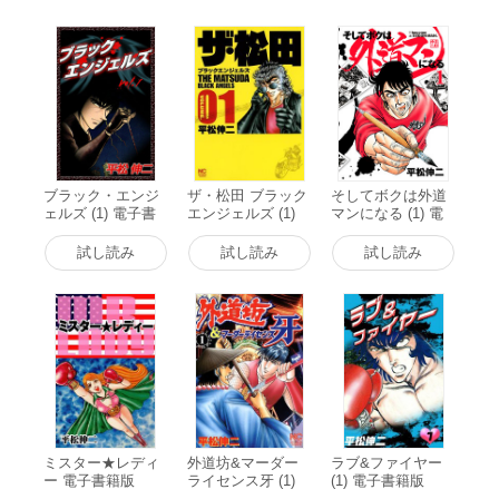
ブラック・エンジ
ザ・松田 ブラック
そしてボクは外道
ェルズ (1) 電子書
エンジェルズ (1)
マンになる (1) 電
籍版
電子書籍版
子書籍版
試し読み
試し読み
試し読み
ミスター★レディ
外道坊&マーダー
ラブ&ファイヤー
ー 電子書籍版
ライセンス牙 (1)
(1) 電子書籍版
電子書籍版