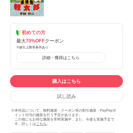
初めての方
最大
70%OFF
クーポン
※値引上限等条件あり
詳細・獲得はこちら
購入はこちら
試し読み
本作品について、無料施策・クーポン等の割引施策・PayPayポ
イント付与の施策を行う予定があります。
この他にもお得な施策を常時実施中、また、今後も実施予定で
す。詳しくは
こちら
。