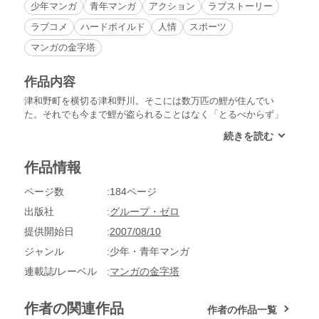
少年マンガ
青年マンガ
アクション
ラブストーリー
ラブコメ
ハードボイルド
人情
スポーツ
マンガの金字塔
作品内容
津和野町を横切る津和野川。そこには数万匹の鯉が住んでい
た。それでも今まで鯉が盗られることはなく「とるべからず」
の立て札さえたてられていない。津和野町は人間と鯉が信頼し
あう町だ。そこに二人の鯉泥棒が現れた！それを退治せんと登
場した少年の名は鯉太郎。鯉太郎は学校で一番人気のモテ男。
作品情報
いつも楽しく過ごしていた。しかし、幼なじみのあゆみは最近
元気がなくて…
ページ数
184ページ
出版社
グループ・ゼロ
提供開始日
2007/08/10
ジャンル
少年・青年マンガ
連載誌/レーベル
マンガの金字塔
作者の関連作品
作者の作品一覧