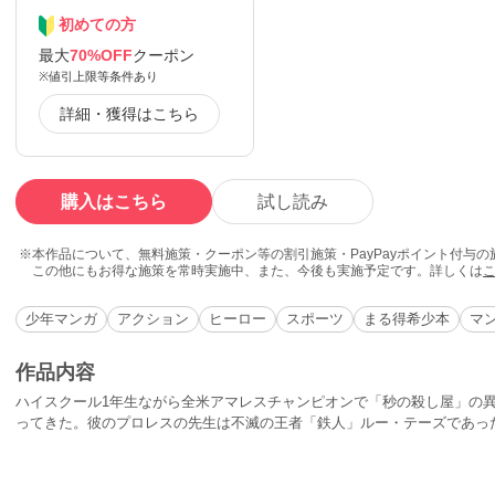
初めての方
最大
70%OFF
クーポン
※値引上限等条件あり
詳細・獲得はこちら
購入はこちら
試し読み
本作品について、無料施策・クーポン等の割引施策・PayPayポイント付与
この他にもお得な施策を常時実施中、また、今後も実施予定です。詳しくは
少年マンガ
アクション
ヒーロー
スポーツ
まる得希少本
マ
作品内容
ハイスクール1年生ながら全米アマレスチャンピオンで「秒の殺し屋」の
ってきた。彼のプロレスの先生は不滅の王者「鉄人」ルー・テーズであっ
で不滅の936連勝や前人未踏の６度の世界王座君臨を果たすなど最強だ。
だから、とても強い。そんなリッキーが日本で大暴れするぞ！その強さは