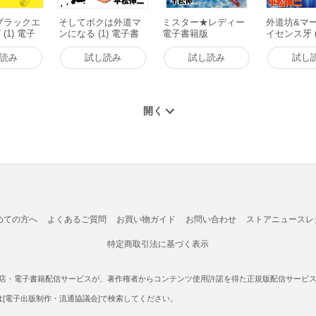
ブラックエ
そしてボクは外道マ
ミスター★レディー
外道坊&マ
(1) 電子
ンになる (1) 電子書
電子書籍版
イセンス牙 (
籍版
書籍版
読み
試し読み
試し読み
試し
めての方へ
よくあるご質問
お買い物ガイド
お問い合わせ
ストアニュースレ
特定商取引法に基づく表示
書店・電子書籍配信サービスが、著作権者からコンテンツ使用許諾を得た正規版配信サービスであ
たは[電子出版制作・流通協議会]で検索してください。