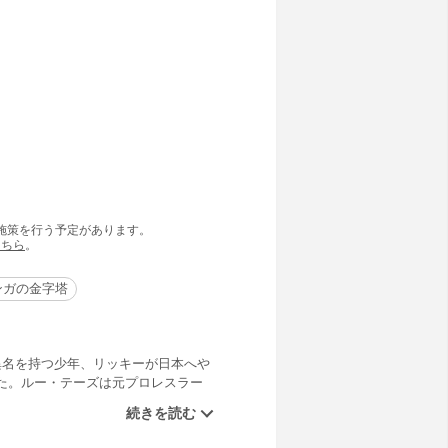
の施策を行う予定があります。
こちら
。
ンガの金字塔
異名を持つ少年、リッキーが日本へや
た。ルー・テーズは元プロレスラー
そんなルーの弟子であるリッキーなの
読んでのお楽しみ！