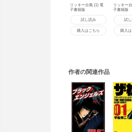
リッキー台風 (1) 電
リッキー台風
子書籍版
子書籍版
試し読み
試し
購入はこちら
購入は
作者の関連作品