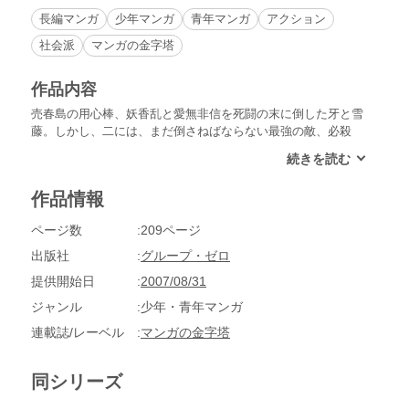
長編マンガ
少年マンガ
青年マンガ
アクション
社会派
マンガの金字塔
作品内容
売春島の用心棒、妖香乱と愛無非信を死闘の末に倒した牙と雪
藤。しかし、二には、まだ倒さねばならない最強の敵、必殺
技・五獣拳を使う王大老が待っていた…!?ついに完結を迎えた
長編『売春島』をはじめ、『児童虐待』『メル友犯罪』など現
代の世相を反映した５編を収録。
作品情報
ページ数
209ページ
出版社
グループ・ゼロ
提供開始日
2007/08/31
ジャンル
少年・青年マンガ
連載誌/レーベル
マンガの金字塔
同シリーズ