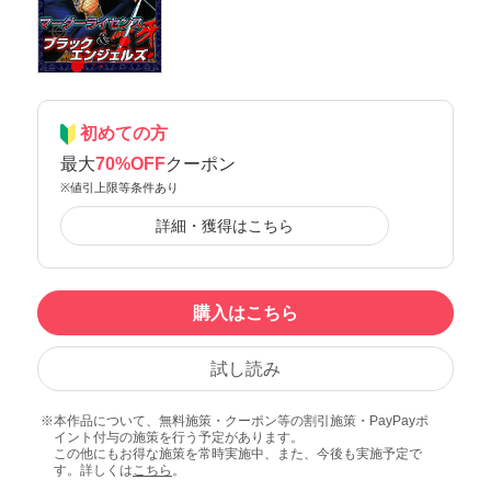
初めての方
最大
70%OFF
クーポン
※値引上限等条件あり
詳細・獲得はこちら
購入はこちら
試し読み
本作品について、無料施策・クーポン等の割引施策・PayPayポ
イント付与の施策を行う予定があります。
この他にもお得な施策を常時実施中、また、今後も実施予定で
す。詳しくは
こちら
。