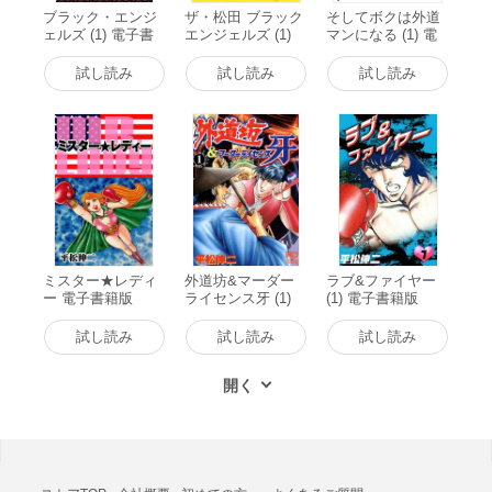
ブラック・エンジ
ザ・松田 ブラック
そしてボクは外道
ェルズ (1) 電子書
エンジェルズ (1)
マンになる (1) 電
籍版
電子書籍版
子書籍版
試し読み
試し読み
試し読み
ミスター★レディ
外道坊&マーダー
ラブ&ファイヤー
ー 電子書籍版
ライセンス牙 (1)
(1) 電子書籍版
電子書籍版
試し読み
試し読み
試し読み