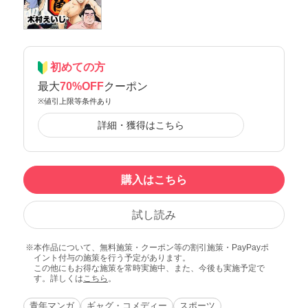
初めての方
最大
70%OFF
クーポン
※値引上限等条件あり
詳細・獲得はこちら
購入はこちら
試し読み
本作品について、無料施策・クーポン等の割引施策・PayPayポ
イント付与の施策を行う予定があります。
この他にもお得な施策を常時実施中、また、今後も実施予定で
す。詳しくは
こちら
。
青年マンガ
ギャグ・コメディー
スポーツ