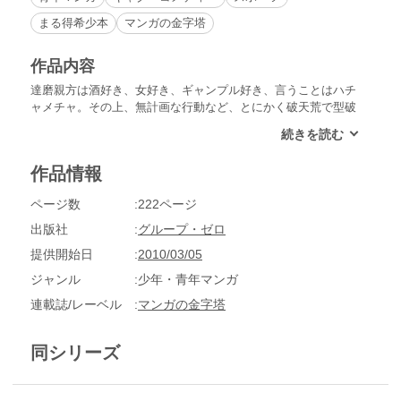
まる得希少本
マンガの金字塔
作品内容
達磨親方は酒好き、女好き、ギャンプル好き、言うことはハチ
ャメチャ。その上、無計画な行動など、とにかく破天荒で型破
りな親方だ。部屋を継いだはいいが、5人いる弟子は負けてば
かりで、新しい弟子も入ってこない。しかし、型破りな方法で
部屋を大きくしようとがんばっていく！スポ根ものの相撲漫画
作品情報
とはひと味もふた味も違った、ギャグ要素満載の作品。
ページ数
222ページ
出版社
グループ・ゼロ
提供開始日
2010/03/05
ジャンル
少年・青年マンガ
連載誌/レーベル
マンガの金字塔
同シリーズ