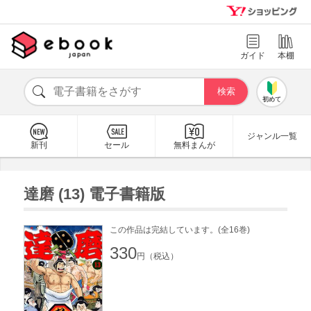
ガイド
本棚
初めて
ジャンル一覧
新刊
セール
無料まんが
達磨 (13) 電子書籍版
この作品は完結しています。(全16巻)
330
円（税込）