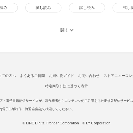
籍版
ロローグ 電子書籍版
版
読み
試し読み
試し読み
試し
めての方へ
よくあるご質問
お買い物ガイド
お問い合わせ
ストアニュースレ
特定商取引法に基づく表示
書店・電子書籍配信サービスが、著作権者からコンテンツ使用許諾を得た正規版配信サービスであ
たは[電子出版制作・流通協議会]で検索してください。
© LINE Digital Frontier Corporation © LY Corporation