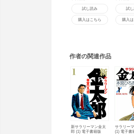
試し読み
試し
購入はこちら
購入は
作者の関連作品
新サラリーマン金太
サラリー
郎 (1) 電子書籍版
(1) 電子