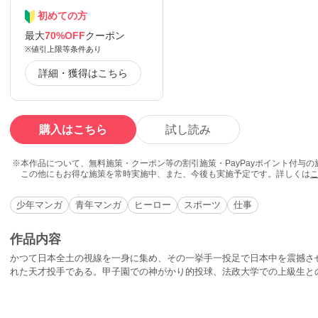
初めての方
最大
70%OFF
クーポン
※値引上限等条件あり
詳細・獲得はこちら
購入はこちら
試し読み
本作品について、無料施策・クーポン等の割引施策・PayPayポイント付与
この他にもお得な施策を常時実施中、また、今後も実施予定です。詳しくは
少年マンガ
青年マンガ
ヒーロー
スポーツ
仕事
作品内容
かつて日本全土の視線を一身に集め、その一挙手一投足で日本中を震撼さ
れた天才投手である。甲子園での神がかり的投球、法政大学での上級生と
の指名、そしてあの「空白の一日」…。伝説の男の姿が、劇画の巨匠の筆