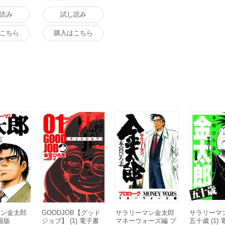
読み
試し読み
こちら
購入はこちら
マン金太郎
GOODJOB【グッド
サラリーマン金太郎
サラリーマ
書籍版
ジョブ】 (1) 電子書
マネーウォーズ編 プ
五十歳 (1)