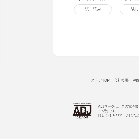
&赤ちゃん
ラマ 電子
試し読み
試し
ストアTOP
会社概要
初
ABJマークは、この電子
713号)です。
詳しくは[ABJマーク]ま