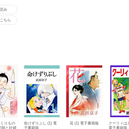
読み
こちら
おくりもの
命けずりぶし (1) 電
花 (1) 電子書籍版
クーリィはどこ
産師と妊婦
子書籍版
電子書籍版