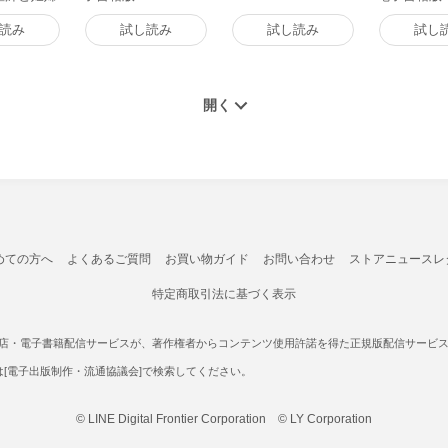
の感動ド
書籍版
読み
試し読み
試し読み
試し
めての方へ
よくあるご質問
お買い物ガイド
お問い合わせ
ストアニュースレ
特定商取引法に基づく表示
書店・電子書籍配信サービスが、著作権者からコンテンツ使用許諾を得た正規版配信サービスであ
たは[電子出版制作・流通協議会]で検索してください。
© LINE Digital Frontier Corporation © LY Corporation