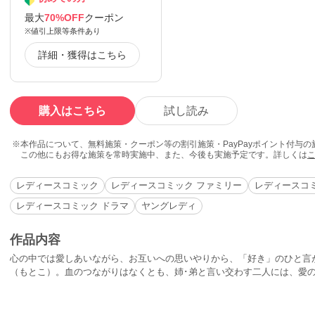
最大
70%OFF
クーポン
※値引上限等条件あり
詳細・獲得はこちら
購入はこちら
試し読み
本作品について、無料施策・クーポン等の割引施策・PayPayポイント付与
この他にもお得な施策を常時実施中、また、今後も実施予定です。詳しくは
レディースコミック
レディースコミック ファミリー
レディースコ
レディースコミック ドラマ
ヤングレディ
作品内容
心の中では愛しあいながら、お互いへの思いやりから、「好き」のひと言
（もとこ）。血のつながりはなくとも、姉･弟と言い交わす二人には、愛
ゆえに苦しむ二人の愛のゆくえは!?