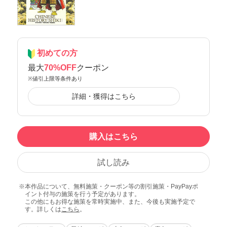
初めての方
最大
70%OFF
クーポン
※値引上限等条件あり
詳細・獲得はこちら
購入はこちら
試し読み
本作品について、無料施策・クーポン等の割引施策・PayPayポ
イント付与の施策を行う予定があります。
この他にもお得な施策を常時実施中、また、今後も実施予定で
す。詳しくは
こちら
。