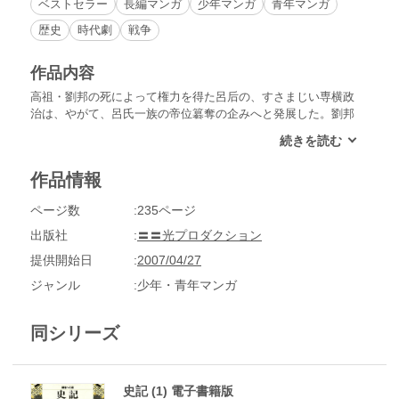
ベストセラー
長編マンガ
少年マンガ
青年マンガ
歴史
時代劇
戦争
作品内容
高祖・劉邦の死によって権力を得た呂后の、すさまじい専横政
治は、やがて、呂氏一族の帝位簒奪の企みへと発展した。劉邦
の遺志を継ぐ忠臣、周勃、陳平は、ひそかに手を組み、劉氏一
族の巻き返しのため、立ち上がった。反乱は鎮圧され、漢は新
しい時代へと突入。急激な世代交代の中、新時代の立役者、
作品情報
袁?、晁錯の対立が注目を浴び始めた!!
ページ数
235ページ
出版社
〓〓光プロダクション
提供開始日
2007/04/27
ジャンル
少年・青年マンガ
同シリーズ
史記 (1) 電子書籍版