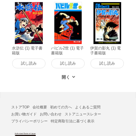
水滸伝 (1) 電子書
バビル2世 (1) 電子
伊賀の影丸 (1) 電
籍版
書籍版
子書籍版
試し読み
試し読み
試し読み
ストアTOP
会社概要
初めての方へ
よくあるご質問
お買い物ガイド
お問い合わせ
ストアニュースレター
プライバシーポリシー
特定商取引法に基づく表示