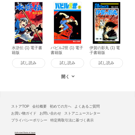
水滸伝 (1) 電子書
バビル2世 (1) 電子
伊賀の影丸 (1) 電
籍版
書籍版
子書籍版
試し読み
試し読み
試し読み
ストアTOP
会社概要
初めての方へ
よくあるご質問
お買い物ガイド
お問い合わせ
ストアニュースレター
プライバシーポリシー
特定商取引法に基づく表示