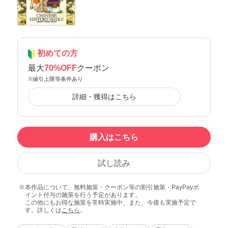
初めての方
最大
70%OFF
クーポン
※値引上限等条件あり
詳細・獲得はこちら
購入はこちら
試し読み
本作品について、無料施策・クーポン等の割引施策・PayPayポ
イント付与の施策を行う予定があります。
この他にもお得な施策を常時実施中、また、今後も実施予定で
す。詳しくは
こちら
。