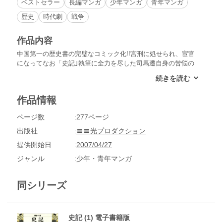
ベストセラー
長編マンガ
少年マンガ
青年マンガ
歴史
時代劇
戦争
作品内容
中国第一の歴史書の完璧なコミック化!!宮刑に処せられ、宦官
になってなお「史記｣執筆に全力を尽した司馬遷自身の苦悩の
生涯を第一話とし、最初の覇者・桓公を支えた管仲、大国・晋
を内乱に陥れた側室・驪姫の陰謀、文公・重耳を覇者とした腹
心の部下の活躍、など…春秋・戦国の世を駆け抜けた激しい人
作品情報
間たちの生きざまを描く!!
ページ数
277ページ
出版社
〓〓光プロダクション
提供開始日
2007/04/27
ジャンル
少年・青年マンガ
同シリーズ
史記 (1) 電子書籍版