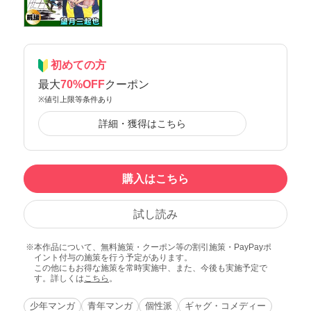
初めての方
最大
70%OFF
クーポン
※値引上限等条件あり
詳細・獲得はこちら
購入はこちら
試し読み
本作品について、無料施策・クーポン等の割引施策・PayPayポ
イント付与の施策を行う予定があります。
この他にもお得な施策を常時実施中、また、今後も実施予定で
す。詳しくは
こちら
。
少年マンガ
青年マンガ
個性派
ギャグ・コメディー