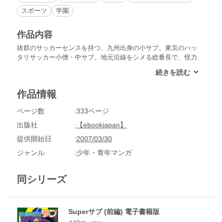
スポーツ
学園
作品内容
抜群のサッカーセンスを持つ、九州出身の小サブ。東京のハッ
タリサッカー小僧・中サブ。地元沿線をシメる総番長で、怪力
の持ち主の大サブ。３人のサブを運命の糸がたぐりよせる！名
門塔京学園高サッカー部に、念願の入部かなった中サブは、レ
ギュラーに抜てきされた小サブを尻目に、先輩からシゴかれる
作品情報
が……。漫画界のサッカー狂・望月三起也が描く、青春サッカ
ー漫画前編!!
ページ数
333ページ
出版社
【ebookjapan】
提供開始日
2007/03/30
ジャンル
少年・青年マンガ
同シリーズ
Superサブ (前編) 電子書籍版