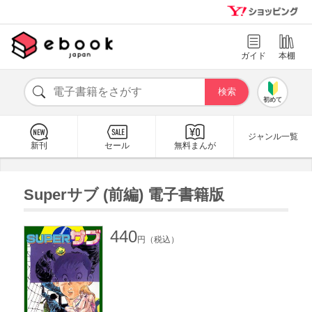
ガイド
本棚
初めて
ジャンル一覧
新刊
セール
無料まんが
Superサブ (前編) 電子書籍版
440
円（税込）