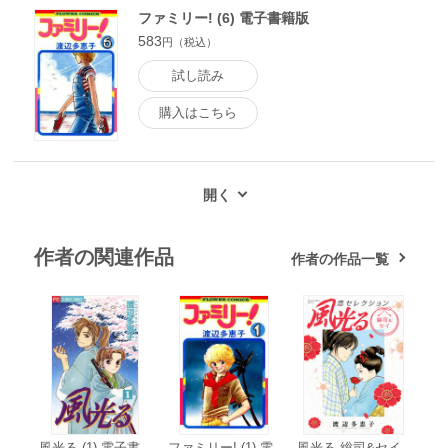
ファミリー! (6) 電子書籍版
583
円（税込）
試し読み
購入はこちら
作者の関連作品
作者の作品一覧
風光る (1) 電子書
ファミリー! (1) 電
風光る 総司&セイ