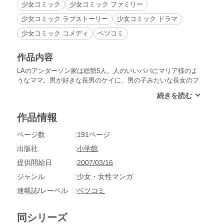
少女コミック
少女コミック ファミリー
少女コミック ラブストーリー
少女コミック ドラマ
少女コミック コメディ
ベツコミ
作品内容
LAのアンダーソン家は総勢5人。人のいいパパにマリア様のよ
うなママ。男が好きな長男のケイに、男の子みたいな長女のフ
ィー、おませな次女のトレーシーの仲良し家族。ところがそこ
にパパの隠し子を名乗る5歳の天才少年・ジョナサンが訪ねて
きたから大騒ぎ！ショックで寝込んでしまうパパ、火花を散ら
作品情報
すフィーとジョナサン、アンダーソン家はどこへゆく!?恋と友
情と家族愛にあふれた傑作長編ホーム・コメディー！
ページ数
191ページ
出版社
小学館
提供開始日
2007/03/16
ジャンル
少女・女性マンガ
連載誌/レーベル
ベツコミ
同シリーズ