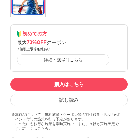
初めての方
最大
70%OFF
クーポン
※値引上限等条件あり
詳細・獲得はこちら
購入はこちら
試し読み
本作品について、無料施策・クーポン等の割引施策・PayPayポ
イント付与の施策を行う予定があります。
この他にもお得な施策を常時実施中、また、今後も実施予定で
す。詳しくは
こちら
。