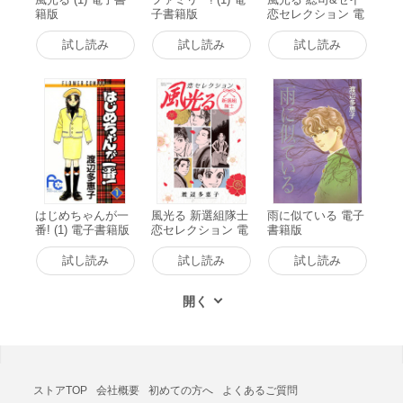
籍版
子書籍版
恋セレクション 電
子書籍版
試し読み
試し読み
試し読み
はじめちゃんが一
風光る 新選組隊士
雨に似ている 電子
番! (1) 電子書籍版
恋セレクション 電
書籍版
子書籍版
試し読み
試し読み
試し読み
ストアTOP
会社概要
初めての方へ
よくあるご質問