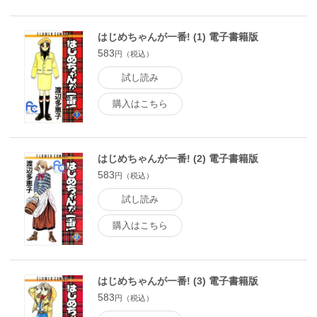
はじめちゃんが一番! (1) 電子書籍版
583
円（税込）
試し読み
購入はこちら
はじめちゃんが一番! (2) 電子書籍版
583
円（税込）
試し読み
購入はこちら
はじめちゃんが一番! (3) 電子書籍版
583
円（税込）