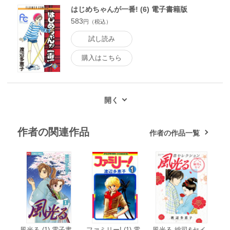
はじめちゃんが一番! (6) 電子書籍版
583
円（税込）
試し読み
購入はこちら
作者の関連作品
作者の作品一覧
風光る (1) 電子書
ファミリー! (1) 電
風光る 総司&セイ