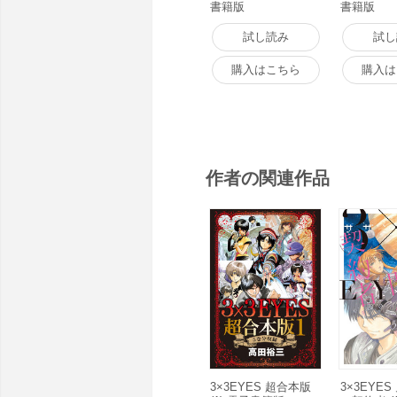
書籍版
書籍版
試し読み
試し
購入はこちら
購入は
作者の関連作品
3×3EYES 超合本版
3×3EYE