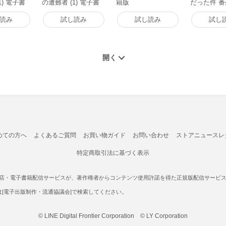
1) 電子書
の遭難者 (1) 電子書
籍版
だった件 番
籍版
ある休暇の
～ (1) 電
読み
試し読み
試し読み
試し
めての方へ
よくあるご質問
お買い物ガイド
お問い合わせ
ストアニュースレ
特定商取引法に基づく表示
書店・電子書籍配信サービスが、著作権者からコンテンツ使用許諾を得た正規版配信サービスであ
たは[電子出版制作・流通協議会]で検索してください。
© LINE Digital Frontier Corporation © LY Corporation