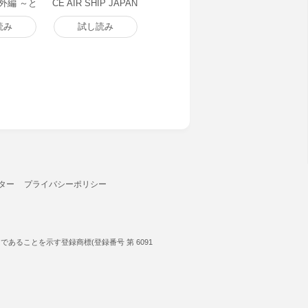
外編 ～と
CE AIR SHIP JAPAN
過ごし方
(1) 電子書籍版
子書籍版
読み
試し読み
ター
プライバシーポリシー
ることを示す登録商標(登録番号 第 6091