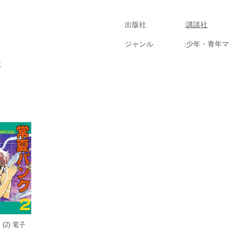
出版社
講談社
ジャンル
少年・青年マ
ン
(2) 電子