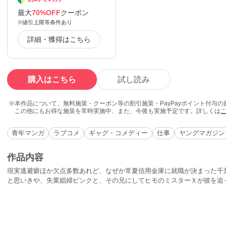
最大
70%OFF
クーポン
※値引上限等条件あり
詳細・獲得はこちら
購入はこちら
試し読み
本作品について、無料施策・クーポン等の割引施策・PayPayポイント付与
この他にもお得な施策を常時実施中、また、今後も実施予定です。詳しくは
青年マンガ
ラブコメ
ギャグ・コメディー
仕事
ヤングマガジン
作品内容
現実逃避癖ほか欠点多数あれど、なぜか常夏信用金庫に就職が決まった千
と思いきや、失業娼婦ピンクと、その兄にしてヒモのミスターＸが彼を追
くして健太の異常な新入社員生活が始まる！ヤングサラリーマン必読の秘