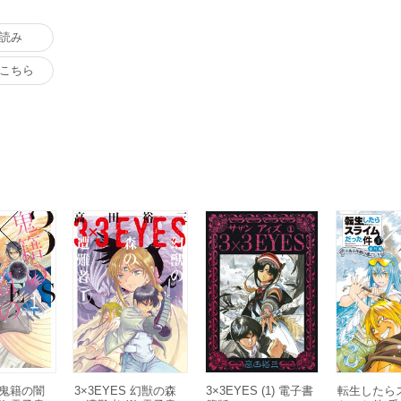
読み
こちら
S 鬼籍の闇
3×3EYES 幻獣の森
3×3EYES (1) 電子書
転生したら