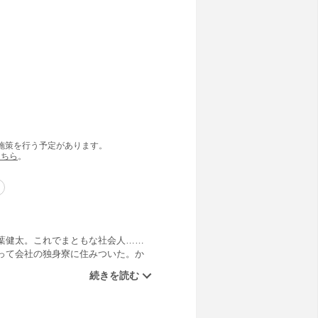
の施策を行う予定があります。
こちら
。
葉健太。これでまともな社会人……
って会社の独身寮に住みついた。か
め事漫画、第一弾！