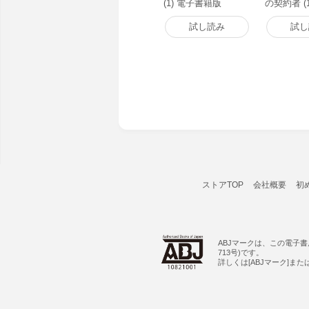
(1) 電子書籍版
の契約者 (
籍版
試し読み
試し
ストアTOP
会社概要
初
ABJマークは、この電子
713号)です。
詳しくは[ABJマーク]ま