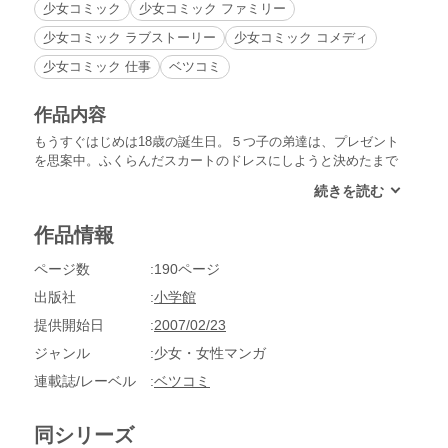
少女コミック
少女コミック ファミリー
少女コミック ラブストーリー
少女コミック コメディ
少女コミック 仕事
ベツコミ
作品内容
もうすぐはじめは18歳の誕生日。５つ子の弟達は、プレゼント
を思案中。ふくらんだスカートのドレスにしようと決めたまで
はよかったものの、その値段が10万ちょい……。いつも頑張っ
てくれているはじめのため、お金集めを始めた５つ子だけど!?
作品情報
ページ数
190ページ
出版社
小学館
提供開始日
2007/02/23
ジャンル
少女・女性マンガ
連載誌/レーベル
ベツコミ
同シリーズ