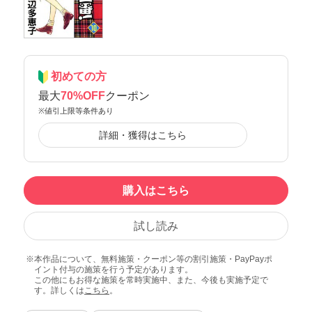
初めての方
最大
70%OFF
クーポン
※値引上限等条件あり
詳細・獲得はこちら
購入はこちら
試し読み
本作品について、無料施策・クーポン等の割引施策・PayPayポ
イント付与の施策を行う予定があります。
この他にもお得な施策を常時実施中、また、今後も実施予定で
す。詳しくは
こちら
。