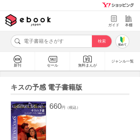
ガイド
本棚
初めて
ジャンル一覧
新刊
セール
無料まんが
キスの予感 電子書籍版
660
円（税込）