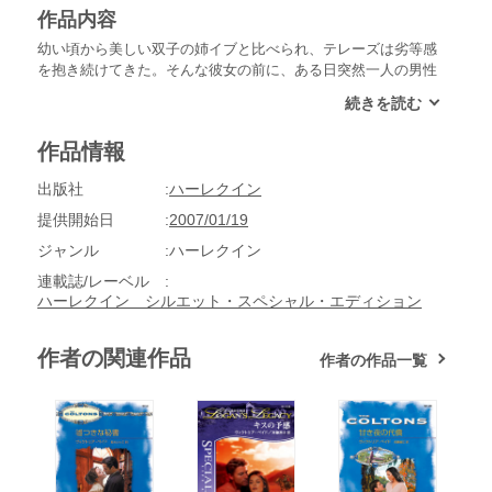
作品内容
幼い頃から美しい双子の姉イブと比べられ、テレーズは劣等感
を抱き続けてきた。そんな彼女の前に、ある日突然一人の男性
が現れた。イブの子供を養子に迎えたハンターだ。テレーズに
とっては甥であり、彼にとっては大切な一人息子ジョニーが倒
れ、緊急に輸血が必要だというのだ。甥のためにテレーズはす
作品情報
ぐさま輸血に応じ、お礼に彼の経営する牧場に招かれる。ハン
サムで心優しいハンターに惹かれながらも、テレーズは心の中
出版社
ハーレクイン
で別の不安を募らせていた。
提供開始日
2007/01/19
ジャンル
ハーレクイン
連載誌/レーベル
ハーレクイン シルエット・スペシャル・エディション
作者の関連作品
作者の作品一覧