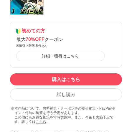
初めての方
最大
70%OFF
クーポン
※値引上限等条件あり
詳細・獲得はこちら
購入はこちら
試し読み
本作品について、無料施策・クーポン等の割引施策・PayPayポ
イント付与の施策を行う予定があります。
この他にもお得な施策を常時実施中、また、今後も実施予定で
す。詳しくは
こちら
。