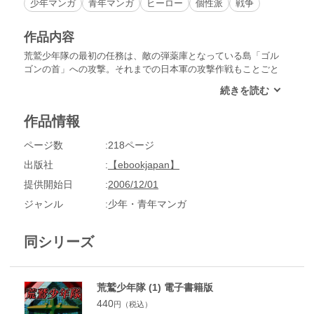
少年マンガ
青年マンガ
ヒーロー
個性派
戦争
作品内容
荒鷲少年隊の最初の任務は、敵の弾薬庫となっている島「ゴル
ゴンの首」への攻撃。それまでの日本軍の攻撃作戦もことごと
く失敗している、それは難攻不落の島だった。健たちはなんと
か上陸に成功したものの、作戦成功のためなら味方をも見殺し
にする隊長に徐々に不信感を募らせてゆく。ブンヤを人質に取
作品情報
られ、ピンチに陥った健たちだが、「トロイの木馬」作戦で敵
に奇襲攻撃を仕掛ける!!
ページ数
218ページ
出版社
【ebookjapan】
提供開始日
2006/12/01
ジャンル
少年・青年マンガ
同シリーズ
荒鷲少年隊 (1) 電子書籍版
440
円（税込）