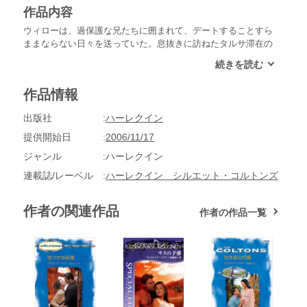
作品内容
ウィローは、過保護な兄たちに囲まれて、デートすることすら
ままならない日々を送っていた。息抜きに訪ねたタルサ滞在の
ある夜、彼女はドレスとハイヒールに身を包み、夢のような甘
い夜を初対面の男性タイラーと過ごした。数カ月後、吐き気と
だるさをこらえながら店に出た彼女は、目の前にいる客を見て
作品情報
呆然とした。タイラー！私を探しに来てくれたの？だがそんな
期待は瞬時に砕け散った。彼はまったくウィローを覚えていな
出版社
ハーレクイン
かったのだ。
提供開始日
2006/11/17
ジャンル
ハーレクイン
連載誌/レーベル
ハーレクイン シルエット・コルトンズ
作者の関連作品
作者の作品一覧