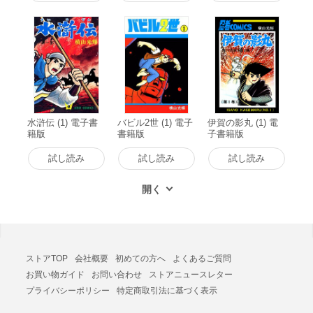
水滸伝 (1) 電子書
バビル2世 (1) 電子
伊賀の影丸 (1) 電
籍版
書籍版
子書籍版
試し読み
試し読み
試し読み
ストアTOP
会社概要
初めての方へ
よくあるご質問
お買い物ガイド
お問い合わせ
ストアニュースレター
プライバシーポリシー
特定商取引法に基づく表示