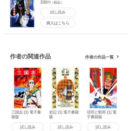
330
円（税込）
試し読み
購入はこちら
作者の関連作品
作者の作品一覧
三国志 (1) 電子書
史記 (1) 電子書籍
項羽と劉邦 (1) 電
籍版
版
子書籍版
試し読み
試し読み
試し読み