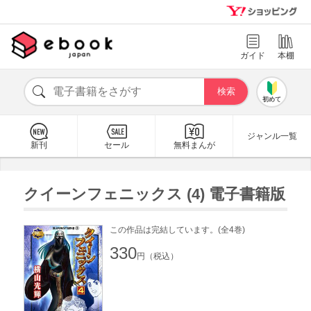
ガイド
本棚
初めて
ジャンル一覧
新刊
セール
無料まんが
クイーンフェニックス (4) 電子書籍版
この作品は完結しています。(全4巻)
330
円（税込）