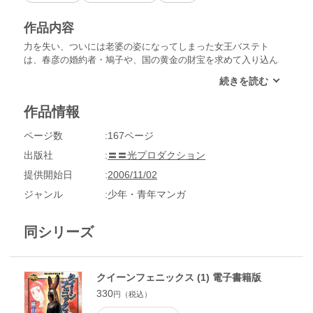
作品内容
力を失い、ついには老婆の姿になってしまった女王バステト
は、春彦の婚約者・鳩子や、国の黄金の財宝を求めて入り込ん
だ山師を感じ取ることができず、宮殿への侵入を許してしま
う。山師らの持つ銃やダイナマイトに成す術のなく倒れていく
女兵たち…。これを知った男衆たちもたちあがり、反乱を起こ
作品情報
す！銃弾を浴びて倒れた女王は、誇りを持ったまま死にたい
と、洞窟の炎へ身を投げるのだった。春彦に約束を残して―
ページ数
167ページ
―。
出版社
〓〓光プロダクション
提供開始日
2006/11/02
ジャンル
少年・青年マンガ
同シリーズ
クイーンフェニックス (1) 電子書籍版
330
円（税込）