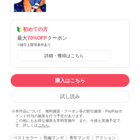
初めての方
最大
70%OFF
クーポン
※値引上限等条件あり
詳細・獲得はこちら
購入はこちら
試し読み
本作品について、無料施策・クーポン等の割引施策・PayPayポ
イント付与の施策を行う予定があります。
この他にもお得な施策を常時実施中、また、今後も実施予定で
す。詳しくは
こちら
。
ベストセラー
長編マンガ
青年マンガ
アクション