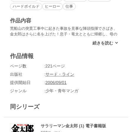
ハードボイルド
ヒーロー
仕事
作品内容
荒船山の突貫工事中に起きた事故を見事な陣頭指揮でさばき、
金太郎はさらに名を上げた！息子・竜太とともに帰郷し、母の
墓前を訪れた金太郎は思いかけず父親と再会する。苦労をかけ
た息子に負い目を感じている様子の父に、金太郎は「孫を抱き
たくなったらいつでも来いよ…」と声を掛けたのだった。会社
作品情報
に戻ると、社内の調査係として鷹司という切れ者らしい男が入
社していた。金太郎とはお互い肌が合わないようで……!?
ページ数
221ページ
出版社
サード・ライン
提供開始日
2006/09/01
ジャンル
少年・青年マンガ
同シリーズ
サラリーマン金太郎 (1) 電子書籍版