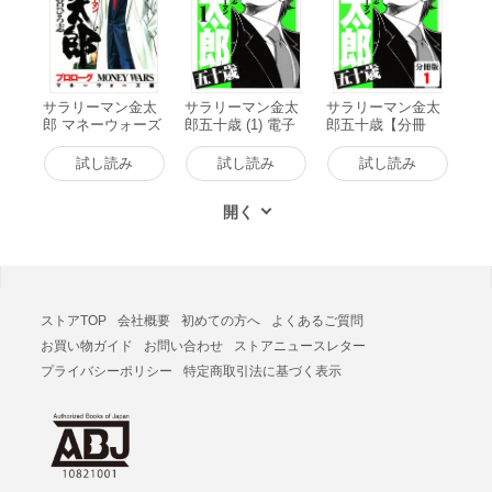
サラリーマン金太
サラリーマン金太
サラリーマン金太
郎 マネーウォーズ
郎五十歳 (1) 電子
郎五十歳【分冊
編 プロローグ 電
書籍版
版】 (1) 電子書籍
子書籍版
版
試し読み
試し読み
試し読み
ストアTOP
会社概要
初めての方へ
よくあるご質問
お買い物ガイド
お問い合わせ
ストアニュースレター
プライバシーポリシー
特定商取引法に基づく表示