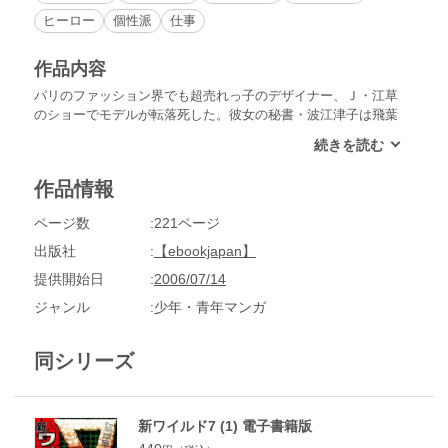
ヒーロー
個性派
仕事
作品内容
パリのファッション界でも超売れっ子のデザイナー、Ｊ・江草
のショーでモデルが転落死した。彼女の秘書・波江津子は飛葉
にＪ・江草のボディーガードを依頼したが、江津子はFBによ
り惨殺され、クロスは大ケガを負った。FBはＪ・江草が持
つ“黄金のバニィ”を執拗に狙っていたのだ！伝説の男・飛葉は
作品情報
今だに記憶が戻らない。だが、戦いのマニュアルは体に刻みつ
いている!!
ページ数
221ページ
出版社
【ebookjapan】
提供開始日
2006/07/14
ジャンル
少年・青年マンガ
同シリーズ
新ワイルド7 (1) 電子書籍版