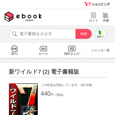
ガイド
本棚
初めて
ジャンル一覧
新刊
セール
無料まんが
新ワイルド7 (2) 電子書籍版
この作品は完結しています。(全14巻)
440
円（税込）