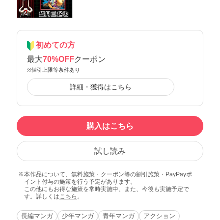
初めての方
最大
70%OFF
クーポン
※値引上限等条件あり
詳細・獲得はこちら
購入はこちら
試し読み
本作品について、無料施策・クーポン等の割引施策・PayPayポ
イント付与の施策を行う予定があります。
この他にもお得な施策を常時実施中、また、今後も実施予定で
す。詳しくは
こちら
。
長編マンガ
少年マンガ
青年マンガ
アクション